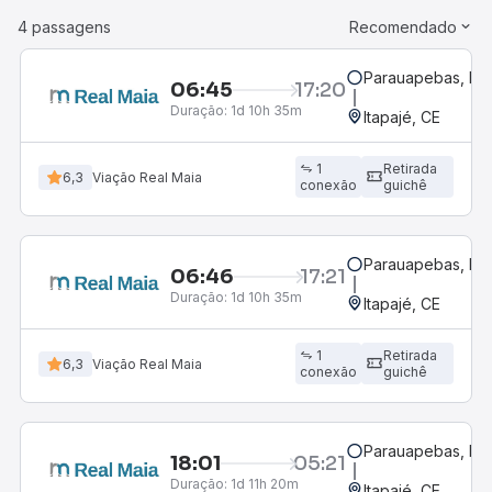
4 passagens
Recomendado
Parauapebas, PA
06:45
17:20
Duração:
1d 10h 35m
Itapajé, CE
1
Retirada
6,3
Viação Real Maia
conexão
guichê
Parauapebas, PA
06:46
17:21
Duração:
1d 10h 35m
Itapajé, CE
1
Retirada
6,3
Viação Real Maia
conexão
guichê
Parauapebas, PA
18:01
05:21
Duração:
1d 11h 20m
Itapajé, CE