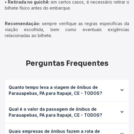
• Retirada no guichê:
em certos casos, é necessário retirar o
bilhete físico antes do embarque.
Recomendação:
sempre verifique as regras específicas da
viação escolhida, bem como eventuais exigências
relacionadas ao bilhete.
Perguntas Frequentes
Quanto tempo leva a viagem de ônibus de
Parauapebas, PA para Itapajé, CE - TODOS?
A viagem de ônibus de Parauapebas, PA para Itapajé, CE -
Qual é o valor da passagem de ônibus de
TODOS leva em média 34h 50min, podendo variar
Parauapebas, PA para Itapajé, CE - TODOS?
conforme a viação, o tipo de serviço (convencional,
executivo ou leito) e as condições de tráfego. Na Quero
O preço da passagem de ônibus de Parauapebas, PA
Passagem você consulta os horários disponíveis e vê a
Quais empresas de ônibus fazem a rota de
para Itapajé, CE - TODOS custa em média R$ 634,99 e
duração exata de cada opção na data desejada.