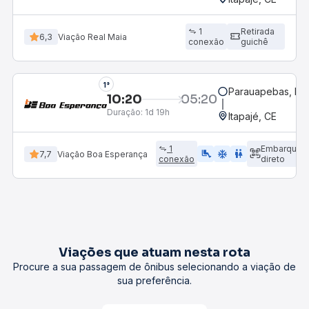
1
Retirada
6,3
Viação Real Maia
conexão
guichê
1°
Parauapebas, PA
10:20
05:20
Duração:
1d 19h
Itapajé, CE
1
Embarque
airline_seat_legroom_extra
ac_unit
wc
7,7
Viação Boa Esperança
conexão
direto
Viações que atuam nesta rota
Procure a sua passagem de ônibus selecionando a viação de
sua preferência.