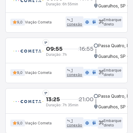
Duração:
6h 55min
Guarulhos, SP - A
1
Embarque
ac_unit
wc
9,0
Viação Cometa
conexão
direto
1°
Passa Quatro, M
09:55
16:55
Duração:
7h
Guarulhos, SP - A
1
Embarque
ac_unit
wc
9,0
Viação Cometa
conexão
direto
1°
Passa Quatro, M
13:25
21:00
Duração:
7h 35min
Guarulhos, SP - A
1
Embarque
ac_unit
wc
9,0
Viação Cometa
conexão
direto