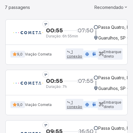
7 passagens
Recomendado
1°
Passa Quatro, M
00:55
07:50
Duração:
6h 55min
Guarulhos, SP - A
1
Embarque
ac_unit
wc
9,0
Viação Cometa
conexão
direto
1°
Passa Quatro, M
00:55
07:55
Duração:
7h
Guarulhos, SP - A
1
Embarque
ac_unit
wc
9,0
Viação Cometa
conexão
direto
1°
Passa Quatro, M
09:55
16:50