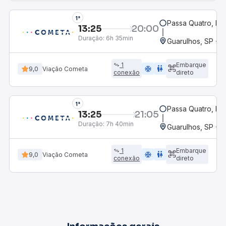
1°
Passa Quatro, M
13:25
20:00
Duração:
6h 35min
Guarulhos, SP - A
1
Embarque
ac_unit
wc
9,0
Viação Cometa
conexão
direto
1°
Passa Quatro, M
13:25
21:05
Duração:
7h 40min
Guarulhos, SP - A
1
Embarque
ac_unit
wc
9,0
Viação Cometa
conexão
direto