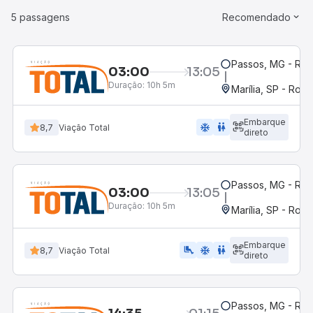
5 passagens
Recomendado
Passos, MG - Rod
03:00
13:05
Duração:
10h 5m
Marília, SP - Rodo
Embarque
ac_unit
wc
8,7
Viação Total
direto
Passos, MG - Rod
03:00
13:05
Duração:
10h 5m
Marília, SP - Rodo
Embarque
airline_seat_legroom_extra
ac_unit
wc
8,7
Viação Total
direto
Passos, MG - Rod