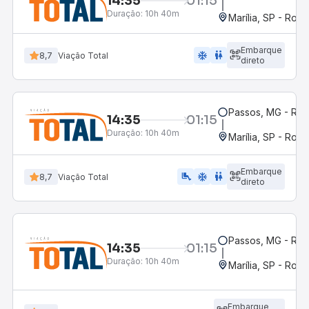
14:35
01:15
Duração:
10h 40m
Marília, SP - Rodo
Embarque
ac_unit
wc
8,7
Viação Total
direto
Passos, MG - Rod
14:35
01:15
Duração:
10h 40m
Marília, SP - Rodo
Embarque
airline_seat_legroom_extra
ac_unit
wc
8,7
Viação Total
direto
Passos, MG - Rod
14:35
01:15
Duração:
10h 40m
Marília, SP - Rodo
Embarque