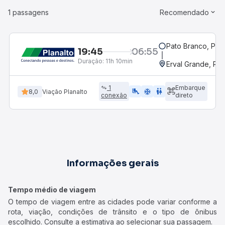
1 passagens
Recomendado
Pato Branco, PR
19:45
06:55
Duração:
11h 10min
Erval Grande, RS 
1
Embarque
airline_seat_legroom_extra
ac_unit
wc
8,0
Viação Planalto
conexão
direto
Informações gerais
Tempo médio de viagem
O tempo de viagem entre as cidades pode variar conforme a
rota, viação, condições de trânsito e o tipo de ônibus
escolhido. Consulte a estimativa ao selecionar sua passagem.