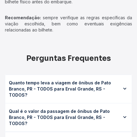
bilhete físico antes do embarque.
Recomendação:
sempre verifique as regras específicas da
viação escolhida, bem como eventuais exigências
relacionadas ao bilhete.
Perguntas Frequentes
Quanto tempo leva a viagem de ônibus de Pato
Branco, PR - TODOS para Erval Grande, RS -
TODOS?
A viagem de ônibus de Pato Branco, PR - TODOS para
Qual é o valor da passagem de ônibus de Pato
Erval Grande, RS - TODOS leva em média 0 horas,
Branco, PR - TODOS para Erval Grande, RS -
podendo variar conforme a viação, o tipo de serviço
TODOS?
(convencional, executivo ou leito) e as condições de
tráfego. Na Quero Passagem você consulta os horários
O preço da passagem de ônibus de Pato Branco, PR -
disponíveis e vê a duração exata de cada opção na data