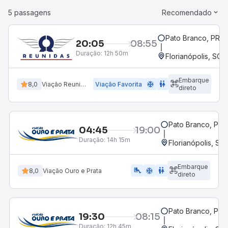
5 passagens
Recomendado
Pato Branco, PR
20:05
08:55
Duração:
12h 50m
Florianópolis, SC 
Embarque
ac_unit
wc
8,0
Viação Reunidas
Viação Favorita
direto
Pato Branco, PR
04:45
19:00
Duração:
14h 15m
Florianópolis, SC
Embarque
airline_seat_legroom_extra
ac_unit
WC
8,0
Viação Ouro e Prata
direto
Pato Branco, PR
19:30
08:15
Duração:
12h 45m