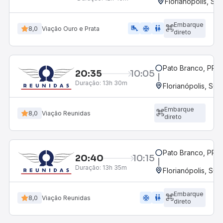
Florianópolis, SC
Embarque
airline_seat_legroom_extra
ac_unit
WC
8,0
Viação Ouro e Prata
direto
Pato Branco, PR
20:35
10:05
Duração:
13h 30m
Florianópolis, SC 
Embarque
8,0
Viação Reunidas
direto
Pato Branco, PR
20:40
10:15
Duração:
13h 35m
Florianópolis, SC 
Embarque
ac_unit
wc
8,0
Viação Reunidas
direto