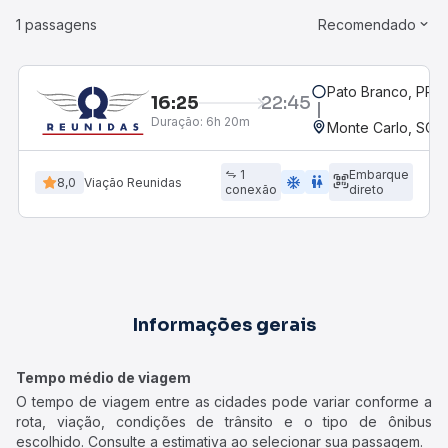
1 passagens
Recomendado
Pato Branco, PR
16:25
22:45
Duração:
6h 20m
Monte Carlo, SC
1
Embarque
ac_unit
wc
8,0
Viação Reunidas
conexão
direto
Informações gerais
Tempo médio de viagem
O tempo de viagem entre as cidades pode variar conforme a
rota, viação, condições de trânsito e o tipo de ônibus
escolhido. Consulte a estimativa ao selecionar sua passagem.