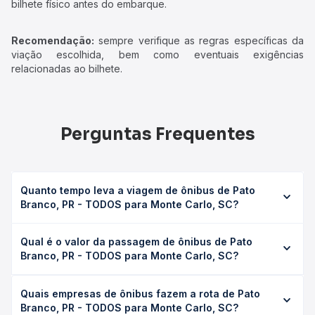
bilhete físico antes do embarque.
Recomendação:
sempre verifique as regras específicas da
viação escolhida, bem como eventuais exigências
relacionadas ao bilhete.
Perguntas Frequentes
Quanto tempo leva a viagem de ônibus de Pato
Branco, PR - TODOS para Monte Carlo, SC?
A viagem de ônibus de Pato Branco, PR - TODOS para
Qual é o valor da passagem de ônibus de Pato
Monte Carlo, SC leva em média 0 horas, podendo variar
Branco, PR - TODOS para Monte Carlo, SC?
conforme a viação, o tipo de serviço (convencional,
executivo ou leito) e as condições de tráfego. Na Quero
O preço da passagem de ônibus de Pato Branco, PR -
Passagem você consulta os horários disponíveis e vê a
Quais empresas de ônibus fazem a rota de Pato
TODOS para Monte Carlo, SC custa em média não
duração exata de cada opção na data desejada.
Branco, PR - TODOS para Monte Carlo, SC?
identificado e varia conforme a data da viagem, a