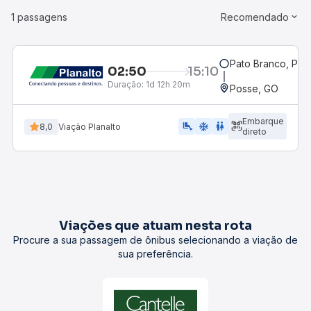
1 passagens
Recomendado
Pato Branco, PR
02:50
15:10
Duração:
1d 12h 20m
Posse, GO
Embarque
airline_seat_legroom_extra
ac_unit
WC
8,0
Viação Planalto
direto
Viações que atuam nesta rota
Procure a sua passagem de ônibus selecionando a viação de
sua preferência.