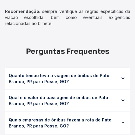
Recomendação:
sempre verifique as regras específicas da
viação escolhida, bem como eventuais exigências
relacionadas ao bilhete.
Perguntas Frequentes
Quanto tempo leva a viagem de ônibus de Pato
Branco, PR para Posse, GO?
A viagem de ônibus de Pato Branco, PR para Posse, GO
Qual é o valor da passagem de ônibus de Pato
leva em média 36h 40min, podendo variar conforme a
Branco, PR para Posse, GO?
viação, o tipo de serviço (convencional, executivo ou
leito) e as condições de tráfego. Na Quero Passagem
O preço da passagem de ônibus de Pato Branco, PR para
você consulta os horários disponíveis e vê a duração
Quais empresas de ônibus fazem a rota de Pato
Posse, GO custa em média R$ 724,66 e varia conforme a
exata de cada opção na data desejada.
Branco, PR para Posse, GO?
data da viagem, a empresa, o tipo de poltrona e a
antecedência da compra. Na Quero Passagem você