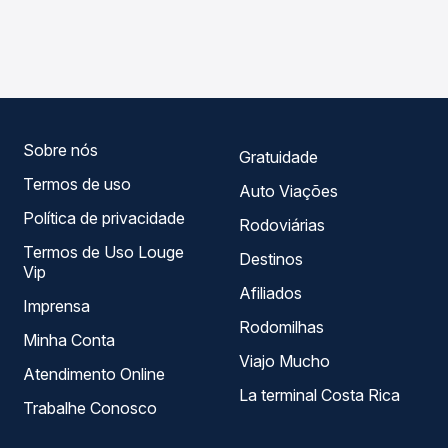
As viações Cantelle operam o trecho de Pato Branco, PR
compara os preços de todas as viações em tempo real e
para Posse, GO, com horários variados ao longo do dia.
garante a melhor oferta para o seu roteiro.
Na Quero Passagem você compara todas as opções —
empresas, horários, tipos de serviço e preços — em um
só lugar e escolhe a que melhor se encaixa na sua
viagem.
Sobre nós
Gratuidade
Termos de uso
Auto Viações
Política de privacidade
Rodoviárias
Termos de Uso Louge
Destinos
Vip
Afiliados
Imprensa
Rodomilhas
Minha Conta
Viajo Mucho
Atendimento Online
La terminal Costa Rica
Trabalhe Conosco