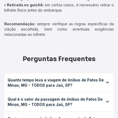
• Retirada no guichê:
em certos casos, é necessário retirar o
bilhete físico antes do embarque.
Recomendação:
sempre verifique as regras específicas da
viação escolhida, bem como eventuais exigências
relacionadas ao bilhete.
Perguntas Frequentes
Quanto tempo leva a viagem de ônibus de Patos De
Minas, MG - TODOS para Jaú, SP?
A viagem de ônibus de Patos De Minas, MG - TODOS para
Qual é o valor da passagem de ônibus de Patos De
Jaú, SP leva em média 16h 40min, podendo variar
Minas, MG - TODOS para Jaú, SP?
conforme a viação, o tipo de serviço (convencional,
executivo ou leito) e as condições de tráfego. Na Quero
O preço da passagem de ônibus de Patos De Minas, MG -
Passagem você consulta os horários disponíveis e vê a