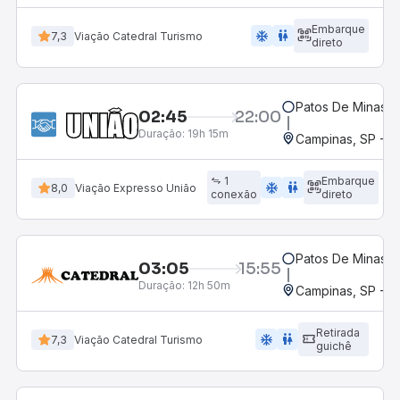
Embarque
ac_unit
wc
7,3
Viação Catedral Turismo
direto
Patos De Minas, 
02:45
22:00
Duração:
19h 15m
Campinas, SP - 
1
Embarque
ac_unit
wc
8,0
Viação Expresso União
conexão
direto
Patos De Minas, 
03:05
15:55
Duração:
12h 50m
Campinas, SP - 
Retirada
ac_unit
wc
7,3
Viação Catedral Turismo
guichê