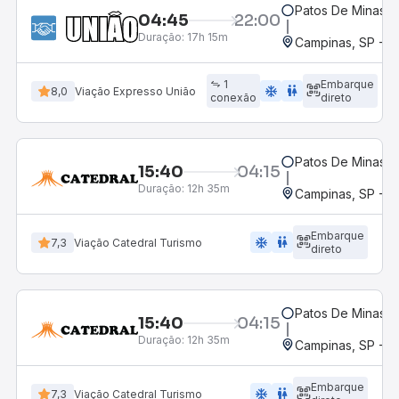
Patos De Minas, 
04:45
22:00
Duração:
17h 15m
Campinas, SP - 
1
Embarque
ac_unit
wc
8,0
Viação Expresso União
conexão
direto
Patos De Minas, 
15:40
04:15
Duração:
12h 35m
Campinas, SP - 
Embarque
ac_unit
wc
7,3
Viação Catedral Turismo
direto
Patos De Minas, 
15:40
04:15
Duração:
12h 35m
Campinas, SP - 
Embarque
ac_unit
wc
7,3
Viação Catedral Turismo