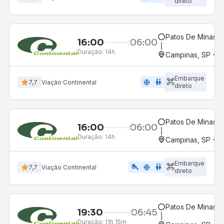
direto
Patos De Minas, 
16:00
06:00
Duração:
14h
Campinas, SP - 
Embarque
ac_unit
wc
7,7
Viação Continental
direto
Patos De Minas, 
16:00
06:00
Duração:
14h
Campinas, SP - 
Embarque
airline_seat_legroom_extra
ac_unit
wc
7,7
Viação Continental
direto
Patos De Minas, 
19:30
06:45
Duração:
11h 15m