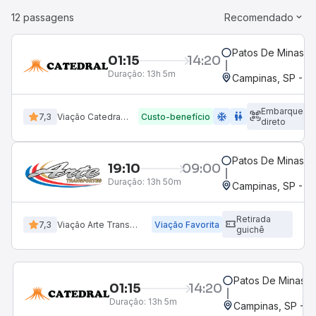
12 passagens
Recomendado
Patos De Minas, M
01:15
14:20
Duração:
13h 5m
Campinas, SP - T
Embarque
ac_unit
wc
7,3
Viação Catedral Turismo
Custo-benefício
direto
Patos De Minas, M
19:10
09:00
Duração:
13h 50m
Campinas, SP - T
Retirada
7,3
Viação Arte Transportes
Viação Favorita
guichê
Patos De Minas, 
01:15
14:20
Duração:
13h 5m
Campinas, SP - 