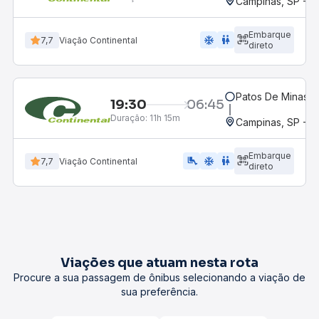
Campinas, SP - 
Embarque
ac_unit
wc
7,7
Viação Continental
direto
Patos De Minas, 
19:30
06:45
Duração:
11h 15m
Campinas, SP - 
Embarque
airline_seat_legroom_extra
ac_unit
wc
7,7
Viação Continental
direto
Viações que atuam nesta rota
Procure a sua passagem de ônibus selecionando a viação de
sua preferência.