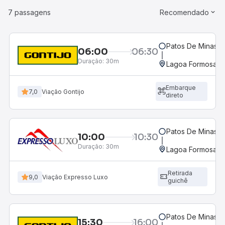
7 passagens
Recomendado
Patos De Minas, 
06:00
06:30
Duração:
30m
Lagoa Formosa, 
Embarque
7,0
Viação Gontijo
direto
Patos De Minas, 
10:00
10:30
Duração:
30m
Lagoa Formosa, 
Retirada
9,0
Viação Expresso Luxo
guichê
Patos De Minas, 
15:30
16:00