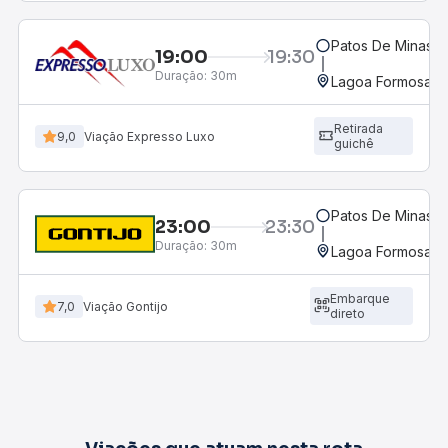
Patos De Minas, 
19:00
19:30
Duração:
30m
Lagoa Formosa, 
Retirada
9,0
Viação Expresso Luxo
guichê
Patos De Minas, 
23:00
23:30
Duração:
30m
Lagoa Formosa, 
Embarque
7,0
Viação Gontijo
direto