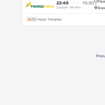
Paus
22:45
15:30
Duração:
16h 45m
Bras
7,3
Viação Transpiauí
Procu