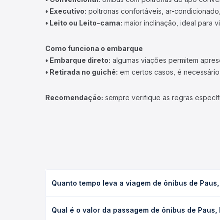
• Executivo:
poltronas confortáveis, ar-condicionado,
• Leito ou Leito-cama:
maior inclinação, ideal para 
Como funciona o embarque
• Embarque direto:
algumas viações permitem apresen
• Retirada no guichê:
em certos casos, é necessário r
Recomendação:
sempre verifique as regras específ
Quanto tempo leva a viagem de ônibus de Paus, 
A viagem de ônibus de Paus, PI para Brasília, DF 
Qual é o valor da passagem de ônibus de Paus, 
leito) e as condições de tráfego. Na Quero Passag