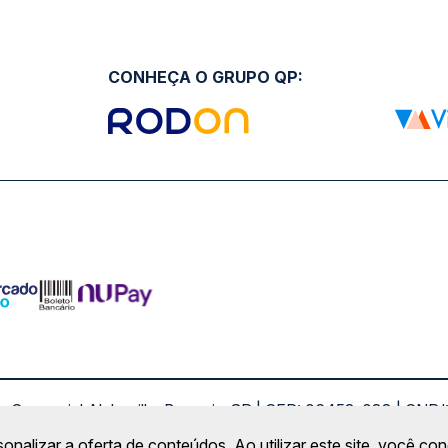
CONHEÇA O GRUPO QP:
ro Comercial Alphaville, Barueri - SP | CEP: 06453-038 | C
Copyright 2026 © QueroPassagem.com.br
sonalizar a oferta de conteúdos. Ao utilizar este site, você c