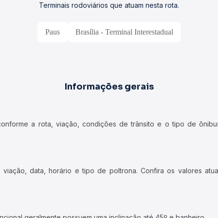
Terminais rodoviários que atuam nesta rota.
Paus
Brasília - Terminal Interestadual
Informações gerais
forme a rota, viação, condições de trânsito e o tipo de ônibus
iação, data, horário e tipo de poltrona. Confira os valores at
ncional geralmente possuem uma inclinação até 45º e banheiro.