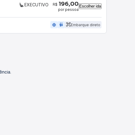
196,00
R$
EXECUTIVO
Escolher ida
por pessoa
ac_unit
wc
Embarque direto
ência.