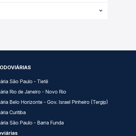
ta da viagem, a empresa, o tipo de poltrona e a
elhor oferta para o seu roteiro.
a. Na Quero Passagem você compara todas as opções
ODOVIÁRIAS
ária São Paulo - Tietê
ária Rio de Janeiro - Novo Rio
ria Belo Horizonte - Gov. Israel Pinheiro (Tergip)
ria Curitiba
ária São Paulo - Barra Funda
viárias