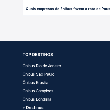
O preço da passagem de ônibus de Paus, PI para Br
Quais empresas de ônibus fazem a rota de Paus,
antecedência da compra. Na Quero Passagem você c
As viações Transpiauí operam o trecho de Paus, PI
— empresas, horários, tipos de serviço e preços —
TOP DESTINOS
Ônibus Rio de Janeiro
Ônibus São Paulo
Ônibus Brasília
Ônibus Campinas
Ônibus Londrina
+ Destinos