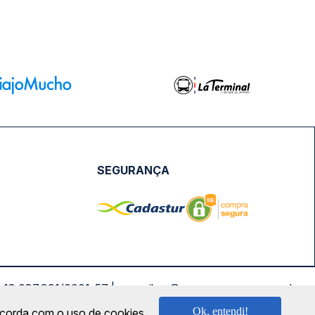
SEGURANÇA
NPJ: 18.087.991/0001-57 | saconibus@queropassagem.com.br
Ok, entendi!
oncorda com o uso de cookies.