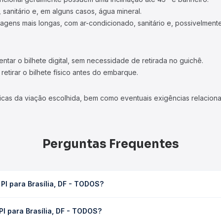
 sanitário e, em alguns casos, água mineral.
viagens mais longas, com ar-condicionado, sanitário e, possivelmente
tar o bilhete digital, sem necessidade de retirada no guichê.
etirar o bilhete físico antes do embarque.
icas da viação escolhida, bem como eventuais exigências relaciona
Perguntas Frequentes
PI para Brasília, DF - TODOS?
- TODOS leva em média 17h 6min, podendo variar conforme a viação, 
PI para Brasília, DF - TODOS?
em você consulta os horários disponíveis e vê a duração exata de