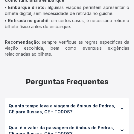
Como funciona o embarque
• Embarque direto:
algumas viações permitem apresentar o
bilhete digital, sem necessidade de retirada no guichê.
• Retirada no guichê:
em certos casos, é necessário retirar o
bilhete físico antes do embarque.
Recomendação:
sempre verifique as regras específicas da
viação escolhida, bem como eventuais exigências
relacionadas ao bilhete.
Perguntas Frequentes
Quanto tempo leva a viagem de ônibus de Pedras,
CE para Russas, CE - TODOS?
A viagem de ônibus de Pedras, CE para Russas, CE -
Qual é o valor da passagem de ônibus de Pedras,
TODOS leva em média 0 horas, podendo variar conforme
CE para Russas, CE - TODOS?