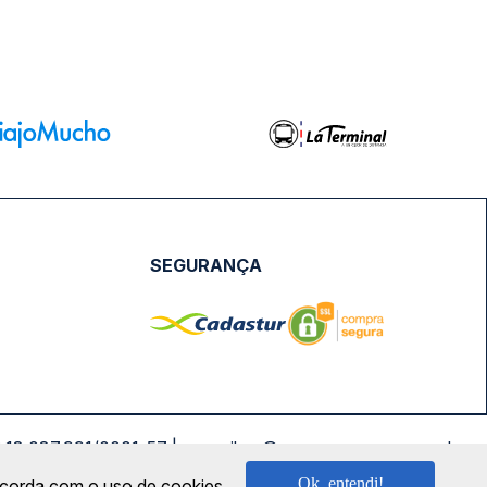
SEGURANÇA
NPJ: 18.087.991/0001-57 | saconibus@queropassagem.com.br
Ok, entendi!
oncorda com o uso de cookies.