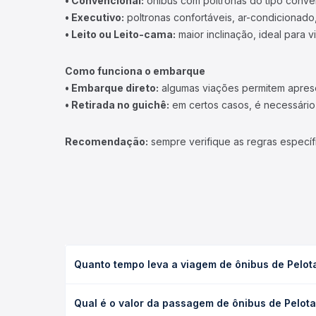
• Convencional:
ônibus com poltronas do tipo conve
• Executivo:
poltronas confortáveis, ar-condicionado,
• Leito ou Leito-cama:
maior inclinação, ideal para 
Como funciona o embarque
• Embarque direto:
algumas viações permitem apresen
• Retirada no guichê:
em certos casos, é necessário r
Recomendação:
sempre verifique as regras específ
Quanto tempo leva a viagem de ônibus de Pelot
A viagem de ônibus de Pelotas, RS para Pinheiro M
Qual é o valor da passagem de ônibus de Pelot
leito) e as condições de tráfego. Na Quero Passag