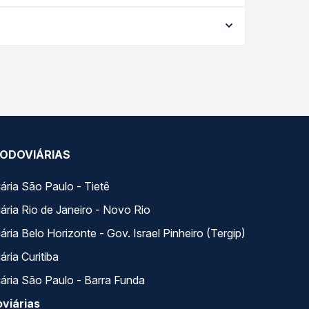
a data da viagem, a empresa, o tipo de poltrona e
 melhor oferta para o seu roteiro.
dia. Na Quero Passagem você compara todas as
viagem.
ODOVIÁRIAS
ária São Paulo - Tietê
ária Rio de Janeiro - Novo Rio
ria Belo Horizonte - Gov. Israel Pinheiro (Tergip)
ria Curitiba
ária São Paulo - Barra Funda
viárias