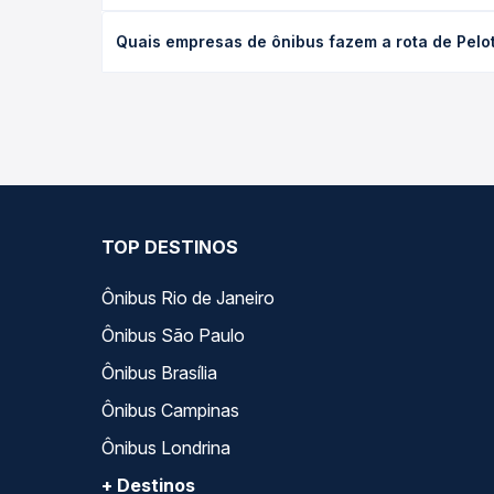
O preço da passagem de ônibus de Pelotas, RS par
Quais empresas de ônibus fazem a rota de Pelo
a antecedência da compra. Na Quero Passagem você
As viações Planalto operam o trecho de Pelotas, 
opções — empresas, horários, tipos de serviço e p
TOP DESTINOS
Ônibus Rio de Janeiro
Ônibus São Paulo
Ônibus Brasília
Ônibus Campinas
Ônibus Londrina
+ Destinos