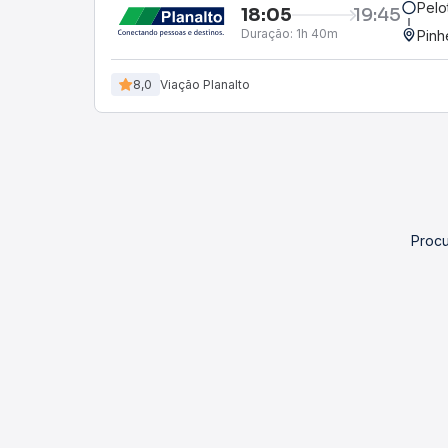
Pelo
18:05
19:45
Duração:
1h 40m
Pinh
8,0
Viação Planalto
Procu