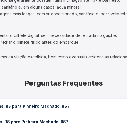
ncional geralmente possuem uma inclinação até 45º e banheiro.
 sanitário e, em alguns casos, água mineral.
viagens mais longas, com ar-condicionado, sanitário e, possivelmente
tar o bilhete digital, sem necessidade de retirada no guichê.
etirar o bilhete físico antes do embarque.
icas da viação escolhida, bem como eventuais exigências relaciona
Perguntas Frequentes
as, RS para Pinheiro Machado, RS?
achado, RS leva em média 1h 55min, podendo variar conforme a viaç
as, RS para Pinheiro Machado, RS?
em você consulta os horários disponíveis e vê a duração exata de