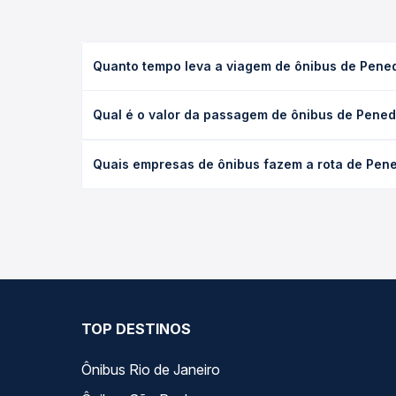
Quanto tempo leva a viagem de ônibus de Pened
A viagem de ônibus de Penedo, RJ para Rio de Jane
Qual é o valor da passagem de ônibus de Pened
executivo ou leito) e as condições de tráfego. Na
O preço da passagem de ônibus de Penedo, RJ para
Quais empresas de ônibus fazem a rota de Pene
poltrona e a antecedência da compra. Na Quero Pa
As viações Cidade do Aço operam o trecho de Pen
todas as opções — empresas, horários, tipos de se
TOP DESTINOS
Ônibus Rio de Janeiro