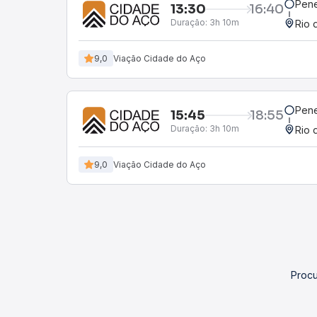
Pen
13:30
16:40
Duração:
3h 10m
Rio 
9,0
Viação Cidade do Aço
Pen
15:45
18:55
Duração:
3h 10m
Rio 
9,0
Viação Cidade do Aço
Procu