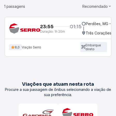
1 passagens
Recomendado
Perdões, MG - Gr
23:55
01:15
Duração:
1h 20m
Três Corações, M
Embarque
8,0
Viação Serro
direto
Viações que atuam nesta rota
Procure a sua passagem de ônibus selecionando a viação de
sua preferência.