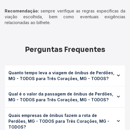
Recomendação:
sempre verifique as regras específicas da
viação escolhida, bem como eventuais exigências
relacionadas ao bilhete.
Perguntas Frequentes
Quanto tempo leva a viagem de ônibus de Perdões,
MG - TODOS para Três Corações, MG - TODOS?
A viagem de ônibus de Perdões, MG - TODOS para Três
Qual é o valor da passagem de ônibus de Perdões,
Corações, MG - TODOS leva em média 1h 35min, podendo
MG - TODOS para Três Corações, MG - TODOS?
variar conforme a viação, o tipo de serviço (convencional,
executivo ou leito) e as condições de tráfego. Na Quero
O preço da passagem de ônibus de Perdões, MG -
Passagem você consulta os horários disponíveis e vê a
Quais empresas de ônibus fazem a rota de
TODOS para Três Corações, MG - TODOS custa em média
duração exata de cada opção na data desejada.
Perdões, MG - TODOS para Três Corações, MG -
R$ 48,90 e varia conforme a data da viagem, a empresa,
TODOS?
o tipo de poltrona e a antecedência da compra. Na Quero