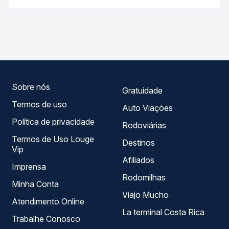
Passagem você compara os preços de todas as viações
As viações Expresso Gardenia, Serro operam o trecho de
em tempo real e garante a melhor oferta para o seu
Perdões, MG - TODOS para Três Corações, MG - TODOS,
roteiro.
com horários variados ao longo do dia. Na Quero
Passagem você compara todas as opções — empresas,
horários, tipos de serviço e preços — em um só lugar e
escolhe a que melhor se encaixa na sua viagem.
Sobre nós
Gratuidade
Termos de uso
Auto Viações
Política de privacidade
Rodoviárias
Termos de Uso Louge
Destinos
Vip
Afiliados
Imprensa
Rodomilhas
Minha Conta
Viajo Mucho
Atendimento Online
La terminal Costa Rica
Trabalhe Conosco