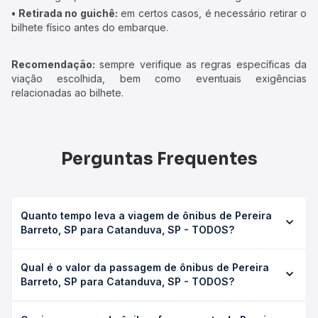
• Retirada no guichê:
em certos casos, é necessário retirar o
bilhete físico antes do embarque.
Recomendação:
sempre verifique as regras específicas da
viação escolhida, bem como eventuais exigências
relacionadas ao bilhete.
Perguntas Frequentes
Quanto tempo leva a viagem de ônibus de Pereira
Barreto, SP para Catanduva, SP - TODOS?
A viagem de ônibus de Pereira Barreto, SP para
Qual é o valor da passagem de ônibus de Pereira
Catanduva, SP - TODOS leva em média 0 horas, podendo
Barreto, SP para Catanduva, SP - TODOS?
variar conforme a viação, o tipo de serviço (convencional,
executivo ou leito) e as condições de tráfego. Na Quero
O preço da passagem de ônibus de Pereira Barreto, SP
Passagem você consulta os horários disponíveis e vê a