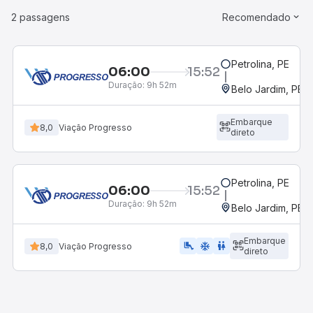
2 passagens
Recomendado
Petrolina, PE
06:00
15:52
Duração:
9h 52m
Belo Jardim, PE -
Embarque
8,0
Viação Progresso
direto
Petrolina, PE
06:00
15:52
Duração:
9h 52m
Belo Jardim, PE -
Embarque
airline_seat_legroom_extra
ac_unit
wc
8,0
Viação Progresso
direto