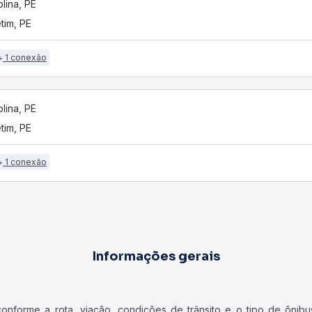
olina, PE
etim, PE
1 conexão
olina, PE
etim, PE
1 conexão
Informações gerais
forme a rota, viação, condições de trânsito e o tipo de ônibus