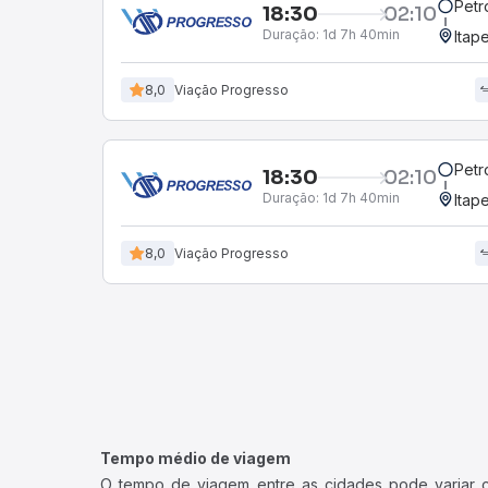
Petr
18:30
02:10
Duração:
1d 7h 40min
Itap
8,0
Viação Progresso
Petr
18:30
02:10
Duração:
1d 7h 40min
Itap
8,0
Viação Progresso
Tempo médio de viagem
O tempo de viagem entre as cidades pode variar con