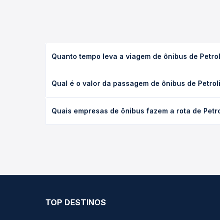
Quanto tempo leva a viagem de ônibus de Petroli
A viagem de ônibus de Petrolina, PE para Itapetim,
Qual é o valor da passagem de ônibus de Petroli
condições de tráfego. Na Quero Passagem você con
O preço da passagem de ônibus de Petrolina, PE par
Quais empresas de ônibus fazem a rota de Petrol
antecedência da compra. Na Quero Passagem você c
As viações não identificadas operam o trecho de P
opções — empresas, horários, tipos de serviço e p
TOP DESTINOS