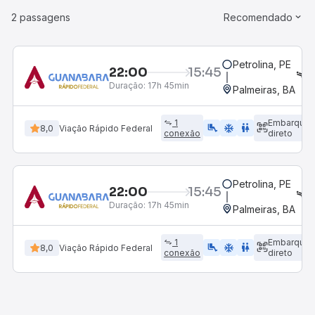
2 passagens
Recomendado
Petrolina, PE
22:00
15:45
L
Duração:
17h 45min
Palmeiras, BA
1
Embarque
airline_seat_legroom_extra
ac_unit
wc
8,0
Viação Rápido Federal
conexão
direto
Petrolina, PE
22:00
15:45
L
Duração:
17h 45min
Palmeiras, BA
1
Embarque
airline_seat_legroom_extra
ac_unit
wc
8,0
Viação Rápido Federal
conexão
direto