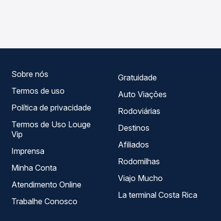
As viações Progresso operam o trecho de Petrolina, PE
compara os preços de todas as viações em tempo real e
para Serra Talhada, PE, com horários variados ao longo
garante a melhor oferta para o seu roteiro.
do dia. Na Quero Passagem você compara todas as
opções — empresas, horários, tipos de serviço e preços
— em um só lugar e escolhe a que melhor se encaixa na
sua viagem.
Sobre nós
Gratuidade
Termos de uso
Auto Viações
Política de privacidade
Rodoviárias
Termos de Uso Louge
Destinos
Vip
Afiliados
Imprensa
Rodomilhas
Minha Conta
Viajo Mucho
Atendimento Online
La terminal Costa Rica
Trabalhe Conosco