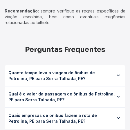
Recomendação:
sempre verifique as regras específicas da
viação escolhida, bem como eventuais exigências
relacionadas ao bilhete.
Perguntas Frequentes
Quanto tempo leva a viagem de ônibus de
Petrolina, PE para Serra Talhada, PE?
A viagem de ônibus de Petrolina, PE para Serra Talhada,
Qual é o valor da passagem de ônibus de Petrolina,
PE leva em média 6h, podendo variar conforme a viação,
PE para Serra Talhada, PE?
o tipo de serviço (convencional, executivo ou leito) e as
condições de tráfego. Na Quero Passagem você consulta
O preço da passagem de ônibus de Petrolina, PE para
os horários disponíveis e vê a duração exata de cada
Quais empresas de ônibus fazem a rota de
Serra Talhada, PE custa em média R$ 169,70 e varia
opção na data desejada.
Petrolina, PE para Serra Talhada, PE?
conforme a data da viagem, a empresa, o tipo de poltrona
e a antecedência da compra. Na Quero Passagem você