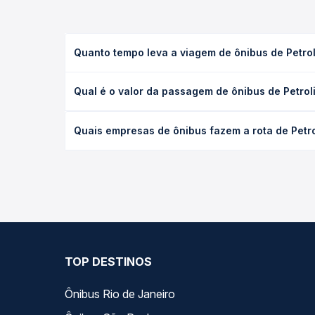
Quanto tempo leva a viagem de ônibus de Petroli
A viagem de ônibus de Petrolina, PE para Valença d
Qual é o valor da passagem de ônibus de Petroli
executivo ou leito) e as condições de tráfego. Na
O preço da passagem de ônibus de Petrolina, PE par
Quais empresas de ônibus fazem a rota de Petrol
de poltrona e a antecedência da compra. Na Quero
As viações Gontijo operam o trecho de Petrolina, 
todas as opções — empresas, horários, tipos de se
TOP DESTINOS
Ônibus Rio de Janeiro