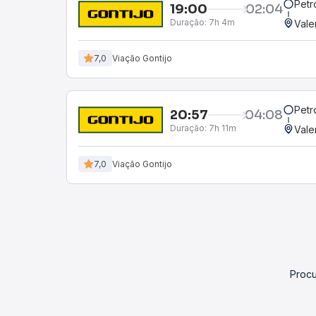
Petr
19:00
02:04
Duração:
7h 4m
Vale
7,0
Viação Gontijo
Petr
20:57
04:08
Duração:
7h 11m
Vale
7,0
Viação Gontijo
Procu