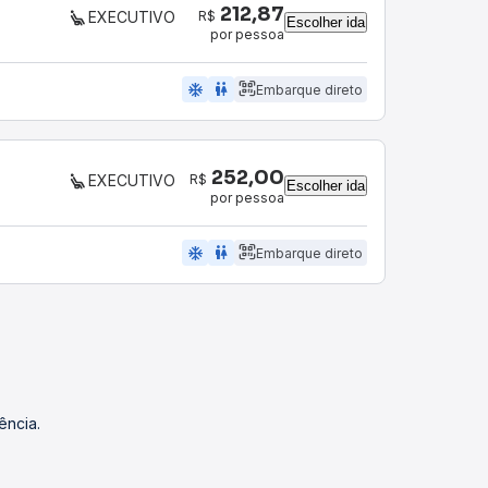
212,87
R$
EXECUTIVO
Escolher ida
por pessoa
ac_unit
wc
Embarque direto
252,00
R$
EXECUTIVO
Escolher ida
por pessoa
ac_unit
wc
Embarque direto
ência.