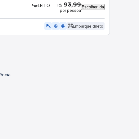
93,99
R$
LEITO
Escolher ida
por pessoa
airline_seat_legroom_extra
ac_unit
wc
Embarque direto
ência.