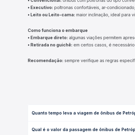
• Convencional:
ônibus com poltronas do tipo conve
• Executivo:
poltronas confortáveis, ar-condicionado,
• Leito ou Leito-cama:
maior inclinação, ideal para 
Como funciona o embarque
• Embarque direto:
algumas viações permitem apresen
• Retirada no guichê:
em certos casos, é necessário r
Recomendação:
sempre verifique as regras específ
Quanto tempo leva a viagem de ônibus de Petrópo
A viagem de ônibus de Petrópolis, RJ - Terminal Go
Qual é o valor da passagem de ônibus de Petrópo
serviço (convencional, executivo ou leito) e as c