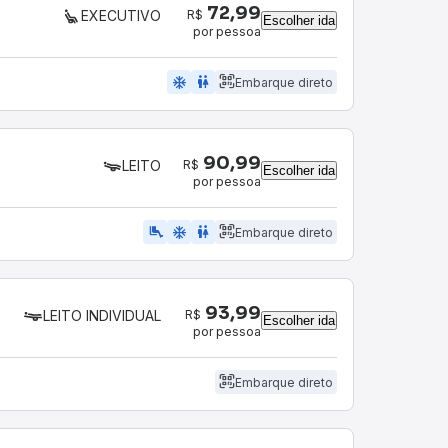
72,99
R$
EXECUTIVO
Escolher ida
por pessoa
ac_unit
wc
Embarque direto
90,99
R$
LEITO
Escolher ida
por pessoa
airline_seat_legroom_extra
ac_unit
wc
Embarque direto
93,99
R$
LEITO INDIVIDUAL
Escolher ida
por pessoa
Embarque direto