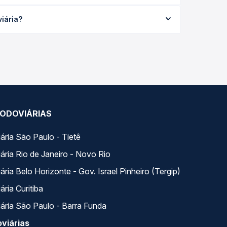
 média R$ 83,93 e varia conforme a data da
viária?
odas as viações em tempo real e garante a melhor
ia, com horários variados ao longo do dia. Na Quero
e a que melhor se encaixa na sua viagem.
ODOVIÁRIAS
ária São Paulo - Tietê
ária Rio de Janeiro - Novo Rio
ria Belo Horizonte - Gov. Israel Pinheiro (Tergip)
ria Curitiba
ária São Paulo - Barra Funda
viárias