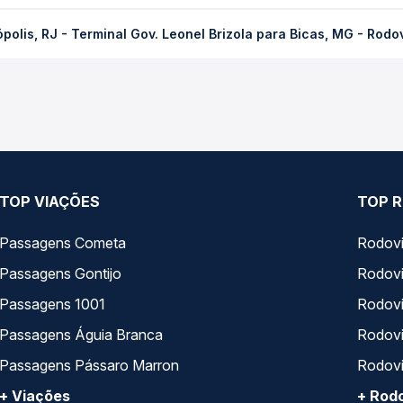
 Terminal Gov. Leonel Brizola para Bicas, MG - Rodoviária custa em
olis, RJ - Terminal Gov. Leonel Brizola para Bicas, MG - Rodo
dência da compra. Na Quero Passagem você compara os preços de t
polis, RJ - Terminal Gov. Leonel Brizola para Bicas, MG - Rodoviár
, horários, tipos de serviço e preços — em um só lugar e escolh
TOP VIAÇÕES
TOP R
Passagens Cometa
Rodovi
Passagens Gontijo
Rodovi
Passagens 1001
Rodoviá
Passagens Águia Branca
Rodoviá
Passagens Pássaro Marron
Rodovi
+ Viações
+ Rodo