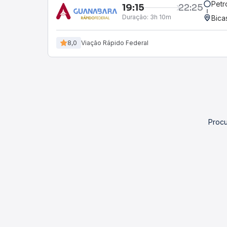
Petr
19:15
22:25
Duração:
3h 10m
Bica
8,0
Viação Rápido Federal
Procu