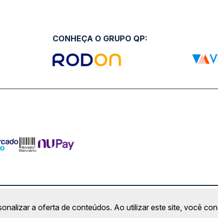
CONHEÇA O GRUPO QP:
ro Comercial Alphaville, Barueri - SP | CEP: 06453-038 | C
sonalizar a oferta de conteúdos. Ao utilizar este site, você c
Copyright 2026 © QueroPassagem.com.br