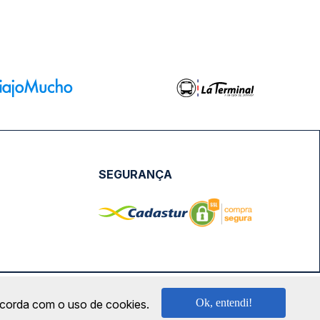
SEGURANÇA
NPJ: 18.087.991/0001-57 | saconibus@queropassagem.com.br
Ok, entendi!
oncorda com o uso de cookies.