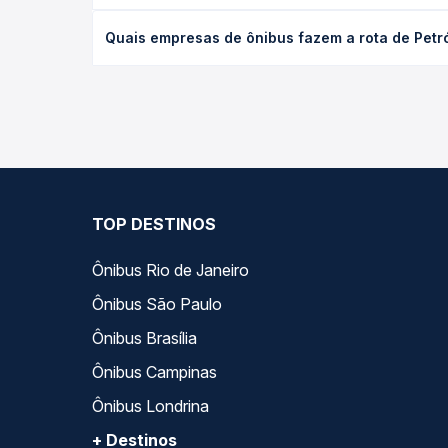
data desejada.
O preço da passagem de ônibus de Petrópolis, RJ -
Quais empresas de ônibus fazem a rota de Petróp
viagem, a empresa, o tipo de poltrona e a antece
oferta para o seu roteiro.
As viações Rápido Federal operam o trecho de Petró
Passagem você compara todas as opções — empresas
TOP DESTINOS
Ônibus Rio de Janeiro
Ônibus São Paulo
Ônibus Brasília
Ônibus Campinas
Ônibus Londrina
+ Destinos