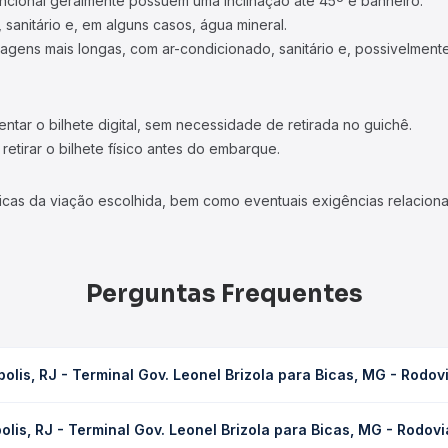
ncional geralmente possuem uma inclinação até 45º e banheiro.
 sanitário e, em alguns casos, água mineral.
viagens mais longas, com ar-condicionado, sanitário e, possivelmente
tar o bilhete digital, sem necessidade de retirada no guichê.
etirar o bilhete físico antes do embarque.
icas da viação escolhida, bem como eventuais exigências relaciona
Perguntas Frequentes
lis, RJ - Terminal Gov. Leonel Brizola para Bicas, MG - Rodov
v. Leonel Brizola para Bicas, MG - Rodoviária leva em média 3h 12m
lis, RJ - Terminal Gov. Leonel Brizola para Bicas, MG - Rodovi
ondições de tráfego. Na Quero Passagem você consulta os horários 