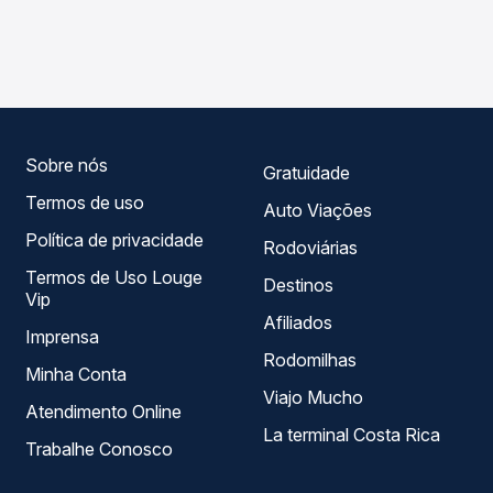
As viações Expresso Gardenia operam o trecho de
compara os preços de todas as viações em tempo real e
Pindamonhangaba, SP para Piranguinho, MG, com horários
garante a melhor oferta para o seu roteiro.
variados ao longo do dia. Na Quero Passagem você
compara todas as opções — empresas, horários, tipos de
serviço e preços — em um só lugar e escolhe a que
melhor se encaixa na sua viagem.
Sobre nós
Gratuidade
Termos de uso
Auto Viações
Política de privacidade
Rodoviárias
Termos de Uso Louge
Destinos
Vip
Afiliados
Imprensa
Rodomilhas
Minha Conta
Viajo Mucho
Atendimento Online
La terminal Costa Rica
Trabalhe Conosco