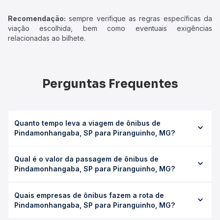
Recomendação:
sempre verifique as regras específicas da
viação escolhida, bem como eventuais exigências
relacionadas ao bilhete.
Perguntas Frequentes
Quanto tempo leva a viagem de ônibus de
Pindamonhangaba, SP para Piranguinho, MG?
A viagem de ônibus de Pindamonhangaba, SP para
Qual é o valor da passagem de ônibus de
Piranguinho, MG leva em média 3h 20min, podendo variar
Pindamonhangaba, SP para Piranguinho, MG?
conforme a viação, o tipo de serviço (convencional,
executivo ou leito) e as condições de tráfego. Na Quero
O preço da passagem de ônibus de Pindamonhangaba,
Passagem você consulta os horários disponíveis e vê a
Quais empresas de ônibus fazem a rota de
SP para Piranguinho, MG custa em média R$ 75,36 e varia
duração exata de cada opção na data desejada.
Pindamonhangaba, SP para Piranguinho, MG?
conforme a data da viagem, a empresa, o tipo de poltrona
e a antecedência da compra. Na Quero Passagem você