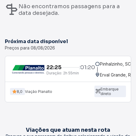
Não encontramos passagens para a
data desejada.
Próxima data disponível
Preços para 08/08/2026
Pinhalzinho, SC
22:25
01:20
Duração:
2h 55min
Erval Grande, RS 
Embarque
8,0
Viação Planalto
direto
Viações que atuam nesta rota