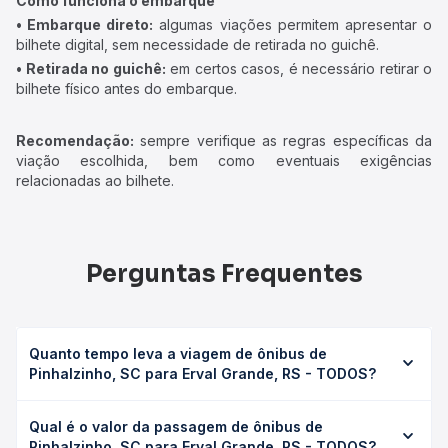
Como funciona o embarque
• Embarque direto:
algumas viações permitem apresentar o
bilhete digital, sem necessidade de retirada no guichê.
• Retirada no guichê:
em certos casos, é necessário retirar o
bilhete físico antes do embarque.
Recomendação:
sempre verifique as regras específicas da
viação escolhida, bem como eventuais exigências
relacionadas ao bilhete.
Perguntas Frequentes
Quanto tempo leva a viagem de ônibus de
Pinhalzinho, SC para Erval Grande, RS - TODOS?
A viagem de ônibus de Pinhalzinho, SC para Erval Grande,
Qual é o valor da passagem de ônibus de
RS - TODOS leva em média 2h 54min, podendo variar
Pinhalzinho, SC para Erval Grande, RS - TODOS?