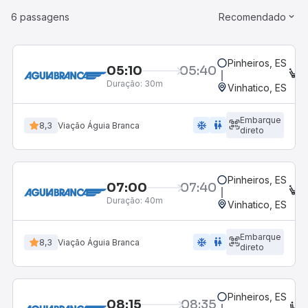
6 passagens
Recomendado
Pinheiros, ES
05:10
05:40
E
Duração:
30m
Vinhatico, ES
Embarque
ac_unit
wc
8,3
Viação Águia Branca
direto
Pinheiros, ES
07:00
07:40
E
Duração:
40m
Vinhatico, ES
Embarque
ac_unit
wc
8,3
Viação Águia Branca
direto
Pinheiros, ES
08:15
08:35
C