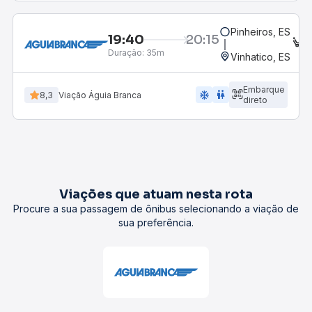
Pinheiros, ES
19:40
20:15
E
Duração:
35m
Vinhatico, ES
Embarque
ac_unit
wc
8,3
Viação Águia Branca
direto
Viações que atuam nesta rota
Procure a sua passagem de ônibus selecionando a viação de
sua preferência.