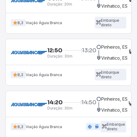
Duração:
20m
Vinhatico, ES
Embarque
8,3
Viação Águia Branca
direto
Pinheiros, ES
12:50
13:20
C
Duração:
30m
Vinhatico, ES
Embarque
8,3
Viação Águia Branca
direto
Pinheiros, ES
14:20
14:50
E
Duração:
30m
Vinhatico, ES
Embarque
ac_unit
wc
8,3
Viação Águia Branca
direto