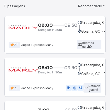
11 passagens
Recomendado
Piracanjuba, GO
08:00
09:30
Duração:
1h 30m
Goiânia, GO - Rod
Retirada
7,3
Viação Expresso Marly
guichê
Piracanjuba, GO
08:00
09:30
Duração:
1h 30m
Goiânia, GO - Rod
Retirada
airline_seat_legroom_extra
ac_unit
wc
7,3
Viação Expresso Marly
guichê
Piracanjuba, GO