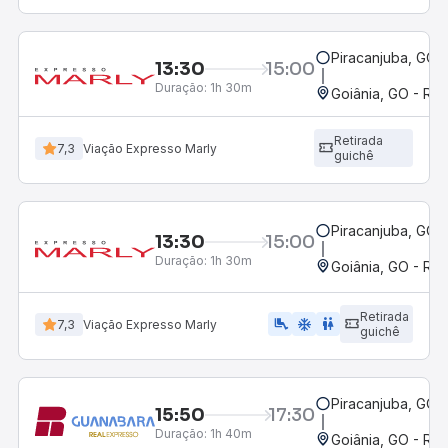
Piracanjuba, GO
13:30
15:00
Duração:
1h 30m
Goiânia, GO - Rod
Retirada
7,3
Viação Expresso Marly
guichê
Piracanjuba, GO
13:30
15:00
Duração:
1h 30m
Goiânia, GO - Rod
Retirada
airline_seat_legroom_extra
ac_unit
wc
7,3
Viação Expresso Marly
guichê
Piracanjuba, GO
15:50
17:30
Duração:
1h 40m
Goiânia, GO - Rod