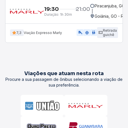
Piracanjuba, GO
19:30
21:00
Duração:
1h 30m
Goiânia, GO - Rod
Retirada
airline_seat_legroom_extra
ac_unit
wc
7,3
Viação Expresso Marly
guichê
Viações que atuam nesta rota
Procure a sua passagem de ônibus selecionando a viação de
sua preferência.