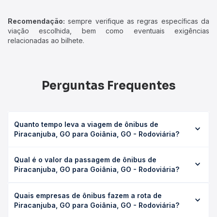
Recomendação:
sempre verifique as regras específicas da
viação escolhida, bem como eventuais exigências
relacionadas ao bilhete.
Perguntas Frequentes
Quanto tempo leva a viagem de ônibus de
Piracanjuba, GO para Goiânia, GO - Rodoviária?
A viagem de ônibus de Piracanjuba, GO para Goiânia, GO -
Qual é o valor da passagem de ônibus de
Rodoviária leva em média 1h 32min, podendo variar
Piracanjuba, GO para Goiânia, GO - Rodoviária?
conforme a viação, o tipo de serviço (convencional,
executivo ou leito) e as condições de tráfego. Na Quero
O preço da passagem de ônibus de Piracanjuba, GO para
Passagem você consulta os horários disponíveis e vê a
Quais empresas de ônibus fazem a rota de
Goiânia, GO - Rodoviária custa em média R$ 51,47 e varia
duração exata de cada opção na data desejada.
Piracanjuba, GO para Goiânia, GO - Rodoviária?
conforme a data da viagem, a empresa, o tipo de poltrona
e a antecedência da compra. Na Quero Passagem você