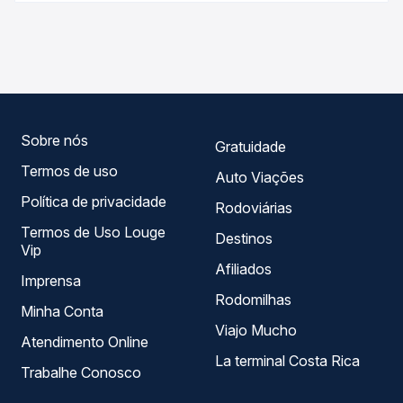
As viações Expresso União, Expresso Marly, Ouro Preto,
compara os preços de todas as viações em tempo real e
Real Expresso operam o trecho de Piracanjuba, GO para
garante a melhor oferta para o seu roteiro.
Goiânia, GO - Rodoviária, com horários variados ao longo
do dia. Na Quero Passagem você compara todas as
opções — empresas, horários, tipos de serviço e preços
— em um só lugar e escolhe a que melhor se encaixa na
sua viagem.
Sobre nós
Gratuidade
Termos de uso
Auto Viações
Política de privacidade
Rodoviárias
Termos de Uso Louge
Destinos
Vip
Afiliados
Imprensa
Rodomilhas
Minha Conta
Viajo Mucho
Atendimento Online
La terminal Costa Rica
Trabalhe Conosco