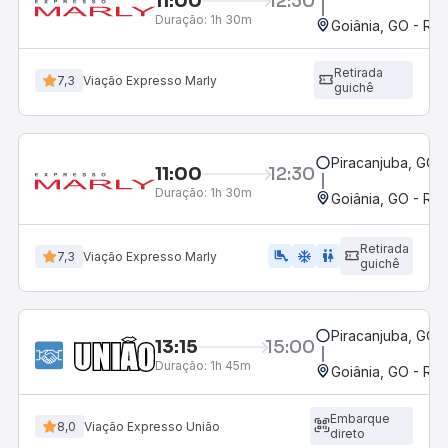
11:00
12:30
Duração:
1h 30m
Goiânia, GO - Rod
Retirada
7,3
Viação Expresso Marly
guichê
Piracanjuba, GO
11:00
12:30
Duração:
1h 30m
Goiânia, GO - Rod
Retirada
airline_seat_legroom_extra
ac_unit
wc
7,3
Viação Expresso Marly
guichê
Piracanjuba, GO
13:15
15:00
Duração:
1h 45m
Goiânia, GO - Rod
Embarque
8,0
Viação Expresso União
direto