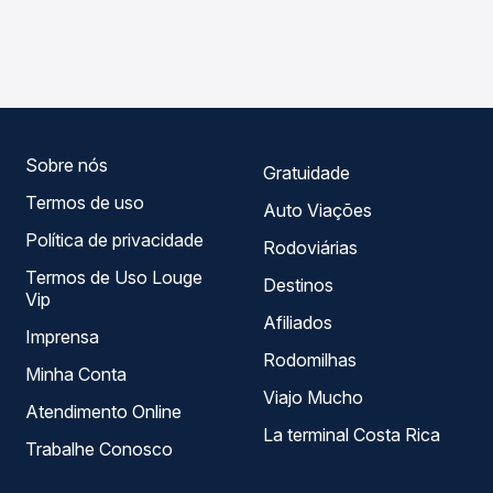
As viações Expresso Gardenia operam o trecho de
Passagem você compara os preços de todas as viações
Piranguinho, MG para São Bento do Sapucaí, SP, com
em tempo real e garante a melhor oferta para o seu
horários variados ao longo do dia. Na Quero Passagem
roteiro.
você compara todas as opções — empresas, horários,
tipos de serviço e preços — em um só lugar e escolhe a
que melhor se encaixa na sua viagem.
Sobre nós
Gratuidade
Termos de uso
Auto Viações
Política de privacidade
Rodoviárias
Termos de Uso Louge
Destinos
Vip
Afiliados
Imprensa
Rodomilhas
Minha Conta
Viajo Mucho
Atendimento Online
La terminal Costa Rica
Trabalhe Conosco