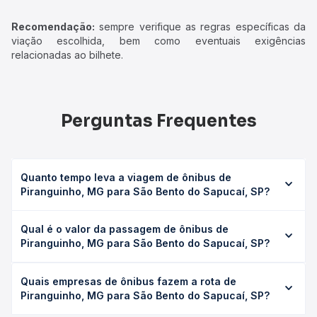
Recomendação:
sempre verifique as regras específicas da
viação escolhida, bem como eventuais exigências
relacionadas ao bilhete.
Perguntas Frequentes
Quanto tempo leva a viagem de ônibus de
Piranguinho, MG para São Bento do Sapucaí, SP?
A viagem de ônibus de Piranguinho, MG para São Bento
Qual é o valor da passagem de ônibus de
do Sapucaí, SP leva em média 1h 30min, podendo variar
Piranguinho, MG para São Bento do Sapucaí, SP?
conforme a viação, o tipo de serviço (convencional,
executivo ou leito) e as condições de tráfego. Na Quero
O preço da passagem de ônibus de Piranguinho, MG para
Passagem você consulta os horários disponíveis e vê a
Quais empresas de ônibus fazem a rota de
São Bento do Sapucaí, SP custa em média R$ 39,50 e
duração exata de cada opção na data desejada.
Piranguinho, MG para São Bento do Sapucaí, SP?
varia conforme a data da viagem, a empresa, o tipo de
poltrona e a antecedência da compra. Na Quero