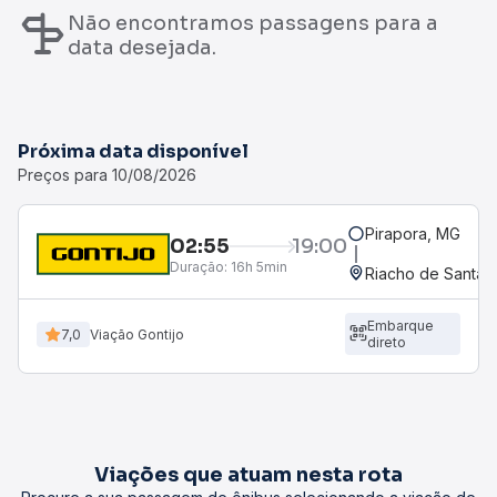
Não encontramos passagens para a
data desejada.
Próxima data disponível
Preços para 10/08/2026
Pirapora, MG
02:55
19:00
Duração:
16h 5min
Riacho de Santana
Embarque
7,0
Viação Gontijo
direto
Viações que atuam nesta rota