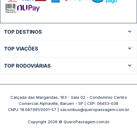
TOP DESTINOS
Ônibus Rio de Janeiro
TOP VIAÇÕES
Ônibus São Paulo
Passagens Cometa
Ônibus Brasília
TOP RODOVIÁRIAS
Passagens Gontijo
Ônibus Campinas
Rodoviária São Paulo - Tietê
Passagens 1001
Ônibus Londrina
Rodoviária Rio de Janeiro - Novo Rio
Passagens Águia Branca
+ Destinos
Rodoviária Belo Horizonte - Gov. Israel Pinheiro (Tergip)
Calçada das Margaridas, 163 - Sala 02 - Condomínio Centro
Passagens Pássaro Marron
Comercial Alphaville, Barueri - SP | CEP: 06453-038
Rodoviária Curitiba
+ Viações
CNPJ: 18.087.991/0001-57 | saconibus@queropassagem.com.br
Rodoviária São Paulo - Barra Funda
Copyright 2026 © QueroPassagem.com.br
+ Rodoviárias