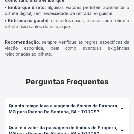
Como funciona o embarque
• Embarque direto:
algumas viações permitem apresentar o
bilhete digital, sem necessidade de retirada no guichê.
• Retirada no guichê:
em certos casos, é necessário retirar o
bilhete físico antes do embarque.
Recomendação:
sempre verifique as regras específicas da
viação escolhida, bem como eventuais exigências
relacionadas ao bilhete.
Perguntas Frequentes
Quanto tempo leva a viagem de ônibus de Pirapora,
MG para Riacho De Santana, BA - TODOS?
A viagem de ônibus de Pirapora, MG para Riacho De
Qual é o valor da passagem de ônibus de Pirapora,
Santana, BA - TODOS leva em média 16h 5min, podendo
MG para Riacho De Santana, BA - TODOS?