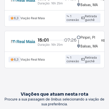
Duração:
16h 25m
po
Balsas, MA
1
Retirada
6,3
Viação Real Maia
conexão
guichê
Piripiri, PI
15:01
07:26
3
R$
Duração:
16h 25m
po
Balsas, MA
1
Retirada
6,3
Viação Real Maia
conexão
guichê
Viações que atuam nesta rota
Procure a sua passagem de ônibus selecionando a viação de
sua preferência.