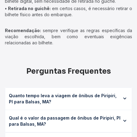
bilhete digital, sem necessidade de retirada no guichê.
• Retirada no guichê:
em certos casos, é necessário retirar o
bilhete físico antes do embarque.
Recomendação:
sempre verifique as regras específicas da
viação escolhida, bem como eventuais exigências
relacionadas ao bilhete.
Perguntas Frequentes
Quanto tempo leva a viagem de ônibus de Piripiri,
PI para Balsas, MA?
A viagem de ônibus de Piripiri, PI para Balsas, MA leva em
Qual é o valor da passagem de ônibus de Piripiri, PI
média 15h 52min, podendo variar conforme a viação, o
para Balsas, MA?
tipo de serviço (convencional, executivo ou leito) e as
condições de tráfego. Na Quero Passagem você consulta
O preço da passagem de ônibus de Piripiri, PI para Balsas,