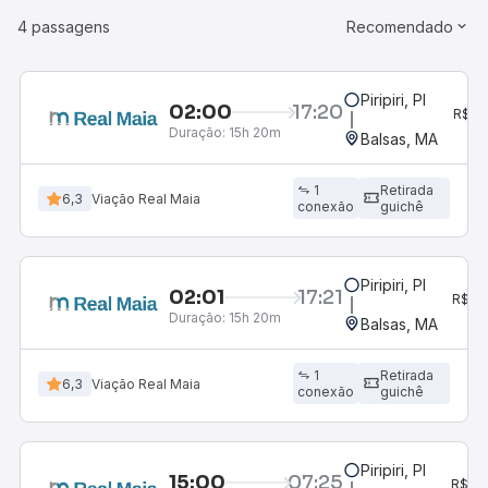
4 passagens
Recomendado
Piripiri, PI
02:00
17:20
3
R$
Duração:
15h 20m
po
Balsas, MA
1
Retirada
6,3
Viação Real Maia
conexão
guichê
Piripiri, PI
02:01
17:21
2
R$
Duração:
15h 20m
po
Balsas, MA
1
Retirada
6,3
Viação Real Maia
conexão
guichê
Piripiri, PI
15:00
07:25
3
R$