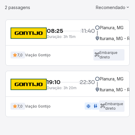
2 passagens
Recomendado
Planura, MG
08:25
11:40
Duração:
3h 15m
Iturama, MG - Rod
Embarque
7,0
Viação Gontijo
direto
Planura, MG
19:10
22:30
Duração:
3h 20m
Iturama, MG - Rod
Embarque
ac_unit
wc
7,0
Viação Gontijo
direto