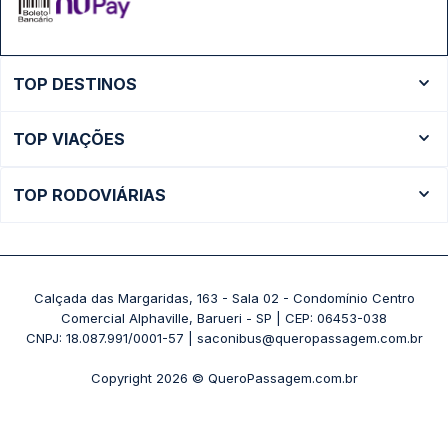
TOP DESTINOS
Ônibus Rio de Janeiro
TOP VIAÇÕES
Ônibus São Paulo
Passagens Cometa
Ônibus Brasília
TOP RODOVIÁRIAS
Passagens Gontijo
Ônibus Campinas
Rodoviária São Paulo - Tietê
Passagens 1001
Ônibus Londrina
Rodoviária Rio de Janeiro - Novo Rio
Passagens Águia Branca
+ Destinos
Rodoviária Belo Horizonte - Gov. Israel Pinheiro (Tergip)
Calçada das Margaridas, 163 - Sala 02 - Condomínio Centro
Passagens Pássaro Marron
Comercial Alphaville, Barueri - SP | CEP: 06453-038
Rodoviária Curitiba
+ Viações
CNPJ: 18.087.991/0001-57 | saconibus@queropassagem.com.br
Rodoviária São Paulo - Barra Funda
Copyright 2026 © QueroPassagem.com.br
+ Rodoviárias