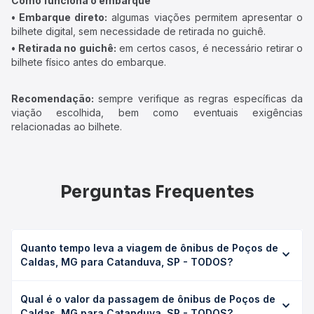
Como funciona o embarque
• Embarque direto:
algumas viações permitem apresentar o
bilhete digital, sem necessidade de retirada no guichê.
• Retirada no guichê:
em certos casos, é necessário retirar o
bilhete físico antes do embarque.
Recomendação:
sempre verifique as regras específicas da
viação escolhida, bem como eventuais exigências
relacionadas ao bilhete.
Perguntas Frequentes
Quanto tempo leva a viagem de ônibus de Poços de
Caldas, MG para Catanduva, SP - TODOS?
A viagem de ônibus de Poços de Caldas, MG para
Qual é o valor da passagem de ônibus de Poços de
Catanduva, SP - TODOS leva em média 6h 5min, podendo
Caldas, MG para Catanduva, SP - TODOS?