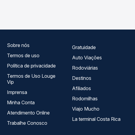
As viações Garcia operam o trecho de Ponta Grossa, PR -
Passagem você compara os preços de todas as viações
Rodoviária para Fênix, PR, com horários variados ao longo
em tempo real e garante a melhor oferta para o seu
do dia. Na Quero Passagem você compara todas as
roteiro.
opções — empresas, horários, tipos de serviço e preços
— em um só lugar e escolhe a que melhor se encaixa na
sua viagem.
Sobre nós
Gratuidade
Termos de uso
Auto Viações
Política de privacidade
Rodoviárias
Termos de Uso Louge
Destinos
Vip
Afiliados
Imprensa
Rodomilhas
Minha Conta
Viajo Mucho
Atendimento Online
La terminal Costa Rica
Trabalhe Conosco