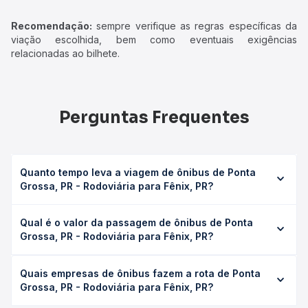
Recomendação:
sempre verifique as regras específicas da
viação escolhida, bem como eventuais exigências
relacionadas ao bilhete.
Perguntas Frequentes
Quanto tempo leva a viagem de ônibus de Ponta
Grossa, PR - Rodoviária para Fênix, PR?
A viagem de ônibus de Ponta Grossa, PR - Rodoviária para
Qual é o valor da passagem de ônibus de Ponta
Fênix, PR leva em média 6h 5min, podendo variar
Grossa, PR - Rodoviária para Fênix, PR?
conforme a viação, o tipo de serviço (convencional,
executivo ou leito) e as condições de tráfego. Na Quero
O preço da passagem de ônibus de Ponta Grossa, PR -
Passagem você consulta os horários disponíveis e vê a
Quais empresas de ônibus fazem a rota de Ponta
Rodoviária para Fênix, PR custa em média R$ 152,09 e
duração exata de cada opção na data desejada.
Grossa, PR - Rodoviária para Fênix, PR?
varia conforme a data da viagem, a empresa, o tipo de
poltrona e a antecedência da compra. Na Quero