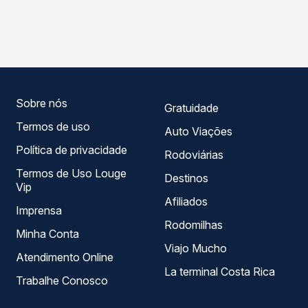
As viações Umuarama operam o trecho de Ponta Grossa,
Passagem você compara os preços de todas as viações
PR - Rodoviária para Francisco Alves, PR, com horários
em tempo real e garante a melhor oferta para o seu
variados ao longo do dia. Na Quero Passagem você
roteiro.
compara todas as opções — empresas, horários, tipos de
serviço e preços — em um só lugar e escolhe a que
melhor se encaixa na sua viagem.
Sobre nós
Gratuidade
Termos de uso
Auto Viações
Política de privacidade
Rodoviárias
Termos de Uso Louge
Destinos
Vip
Afiliados
Imprensa
Rodomilhas
Minha Conta
Viajo Mucho
Atendimento Online
La terminal Costa Rica
Trabalhe Conosco