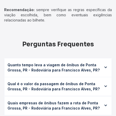
Recomendação:
sempre verifique as regras específicas da
viação escolhida, bem como eventuais exigências
relacionadas ao bilhete.
Perguntas Frequentes
Quanto tempo leva a viagem de ônibus de Ponta
Grossa, PR - Rodoviária para Francisco Alves, PR?
A viagem de ônibus de Ponta Grossa, PR - Rodoviária para
Qual é o valor da passagem de ônibus de Ponta
Francisco Alves, PR leva em média 8h 3min, podendo
Grossa, PR - Rodoviária para Francisco Alves, PR?
variar conforme a viação, o tipo de serviço (convencional,
executivo ou leito) e as condições de tráfego. Na Quero
O preço da passagem de ônibus de Ponta Grossa, PR -
Passagem você consulta os horários disponíveis e vê a
Quais empresas de ônibus fazem a rota de Ponta
Rodoviária para Francisco Alves, PR custa em média R$
duração exata de cada opção na data desejada.
Grossa, PR - Rodoviária para Francisco Alves, PR?
247,21 e varia conforme a data da viagem, a empresa, o
tipo de poltrona e a antecedência da compra. Na Quero