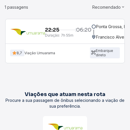
1 passagens
Recomendado
Ponta Grossa, PR 
22:25
06:20
Duração:
7h 55m
Francisco Alves, 
Embarque
8,7
Viação Umuarama
direto
Viações que atuam nesta rota
Procure a sua passagem de ônibus selecionando a viação de
sua preferência.