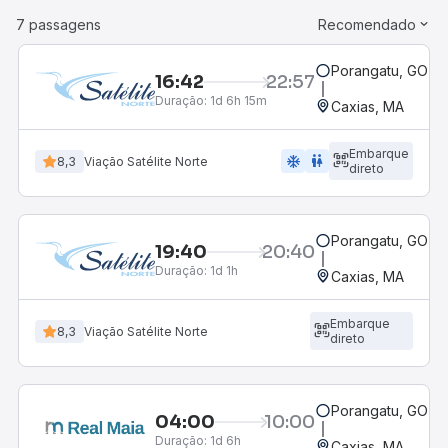
7 passagens
Recomendado
Porangatu, GO
16:42
22:57
Duração:
1d 6h 15m
Caxias, MA
Embarque
ac_unit
wc
8,3
Viação Satélite Norte
direto
Porangatu, GO
19:40
20:40
Duração:
1d 1h
Caxias, MA
Embarque
8,3
Viação Satélite Norte
direto
Porangatu, GO
04:00
10:00
Duração:
1d 6h
Caxias, MA