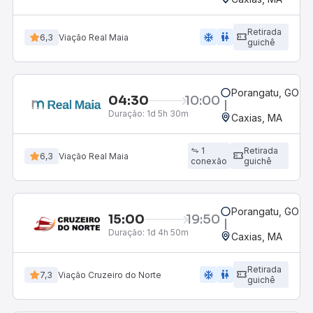
Retirada
ac_unit
wc
6,3
Viação Real Maia
guichê
Porangatu, GO
04:30
10:00
R
Duração:
1d 5h 30m
Caxias, MA
1
Retirada
6,3
Viação Real Maia
conexão
guichê
Porangatu, GO
15:00
19:50
Duração:
1d 4h 50m
Caxias, MA
Retirada
ac_unit
wc
7,3
Viação Cruzeiro do Norte
guichê