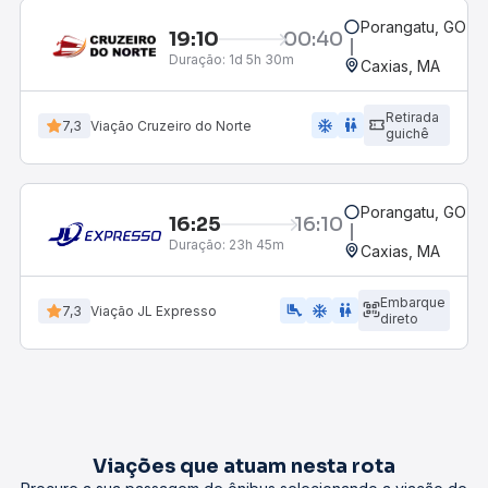
Porangatu, GO
19:10
00:40
Duração:
1d 5h 30m
Caxias, MA
Retirada
ac_unit
wc
7,3
Viação Cruzeiro do Norte
guichê
Porangatu, GO
16:25
16:10
Duração:
23h 45m
Caxias, MA
Embarque
airline_seat_legroom_extra
ac_unit
WC
7,3
Viação JL Expresso
direto
Viações que atuam nesta rota