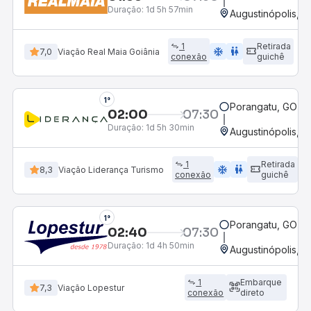
Duração:
1d 5h 57min
Augustinópolis, 
1
Retirada
ac_unit
wc
7,0
Viação Real Maia Goiânia
conexão
guichê
1°
Porangatu, GO
02:00
07:30
Duração:
1d 5h 30min
Augustinópolis, 
1
Retirada
ac_unit
wc
8,3
Viação Liderança Turismo
conexão
guichê
1°
Porangatu, GO
02:40
07:30
Duração:
1d 4h 50min
Augustinópolis, 
1
Embarque
7,3
Viação Lopestur
conexão
direto