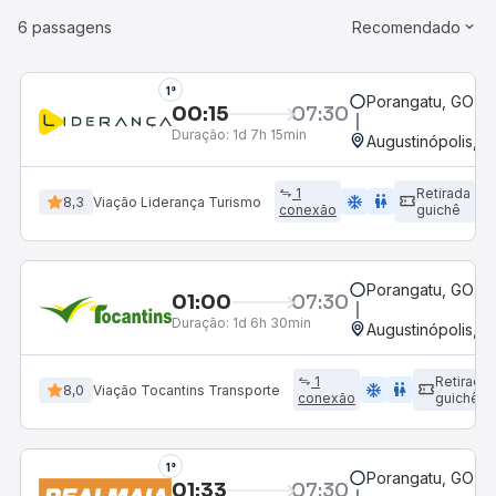
6 passagens
Recomendado
1°
Porangatu, GO
00:15
07:30
Duração:
1d 7h 15min
Augustinópolis, 
1
Retirada
ac_unit
wc
8,3
Viação Liderança Turismo
conexão
guichê
Porangatu, GO
01:00
07:30
Duração:
1d 6h 30min
Augustinópolis, 
1
Retirada
ac_unit
wc
8,0
Viação Tocantins Transporte
conexão
guichê
1°
Porangatu, GO
01:33
07:30