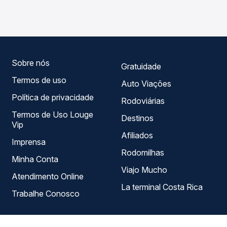
viações em tempo real e garante a melhor oferta para o
horários variados ao longo do dia. Na Quero Passagem
seu roteiro.
você compara todas as opções — empresas, horários,
tipos de serviço e preços — em um só lugar e escolhe a
que melhor se encaixa na sua viagem.
Sobre nós
Gratuidade
Termos de uso
Auto Viações
Política de privacidade
Rodoviárias
Termos de Uso Louge
Destinos
Vip
Afiliados
Imprensa
Rodomilhas
Minha Conta
Viajo Mucho
Atendimento Online
La terminal Costa Rica
Trabalhe Conosco