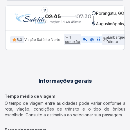
1°
Porangatu, GO
02:45
07:30
Duração:
1d 4h 45min
Augustinópolis, 
1
Embarque
airline_seat_legroom_extra
ac_unit
wc
8,3
Viação Satélite Norte
conexão
direto
Informações gerais
Tempo médio de viagem
O tempo de viagem entre as cidades pode variar conforme a
rota, viação, condições de trânsito e o tipo de ônibus
escolhido. Consulte a estimativa ao selecionar sua passagem.
Preço da passagem