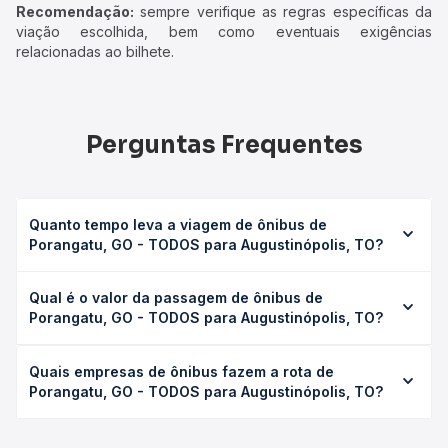
Recomendação:
sempre verifique as regras específicas da
viação escolhida, bem como eventuais exigências
relacionadas ao bilhete.
Perguntas Frequentes
Quanto tempo leva a viagem de ônibus de
Porangatu, GO - TODOS para Augustinópolis, TO?
A viagem de ônibus de Porangatu, GO - TODOS para
Qual é o valor da passagem de ônibus de
Augustinópolis, TO leva em média 0 horas, podendo variar
Porangatu, GO - TODOS para Augustinópolis, TO?
conforme a viação, o tipo de serviço (convencional,
executivo ou leito) e as condições de tráfego. Na Quero
O preço da passagem de ônibus de Porangatu, GO -
Passagem você consulta os horários disponíveis e vê a
Quais empresas de ônibus fazem a rota de
TODOS para Augustinópolis, TO custa em média não
duração exata de cada opção na data desejada.
Porangatu, GO - TODOS para Augustinópolis, TO?
identificado e varia conforme a data da viagem, a
empresa, o tipo de poltrona e a antecedência da compra.
As viações não identificadas operam o trecho de
Na Quero Passagem você compara os preços de todas as
Porangatu, GO - TODOS para Augustinópolis, TO, com