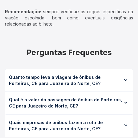
Recomendação:
sempre verifique as regras específicas da
viação escolhida, bem como eventuais exigências
relacionadas ao bilhete.
Perguntas Frequentes
Quanto tempo leva a viagem de ônibus de
Porteiras, CE para Juazeiro do Norte, CE?
A viagem de ônibus de Porteiras, CE para Juazeiro do
Qual é o valor da passagem de ônibus de Porteiras,
Norte, CE leva em média 2h 38min, podendo variar
CE para Juazeiro do Norte, CE?
conforme a viação, o tipo de serviço (convencional,
executivo ou leito) e as condições de tráfego. Na Quero
O preço da passagem de ônibus de Porteiras, CE para
Passagem você consulta os horários disponíveis e vê a
Quais empresas de ônibus fazem a rota de
Juazeiro do Norte, CE custa em média R$ 35,50 e varia
duração exata de cada opção na data desejada.
Porteiras, CE para Juazeiro do Norte, CE?
conforme a data da viagem, a empresa, o tipo de poltrona
e a antecedência da compra. Na Quero Passagem você