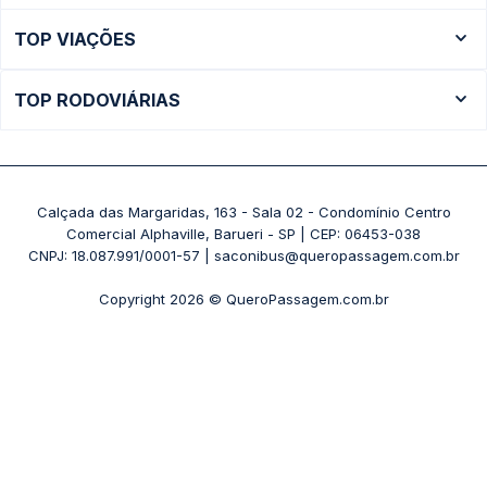
Ônibus Rio de Janeiro
TOP VIAÇÕES
Ônibus São Paulo
Passagens Cometa
Ônibus Brasília
TOP RODOVIÁRIAS
Passagens Gontijo
Ônibus Campinas
Rodoviária São Paulo - Tietê
Passagens 1001
Ônibus Londrina
Rodoviária Rio de Janeiro - Novo Rio
Passagens Águia Branca
+ Destinos
Rodoviária Belo Horizonte - Gov. Israel Pinheiro (Tergip)
Calçada das Margaridas, 163 - Sala 02 - Condomínio Centro
Passagens Pássaro Marron
Comercial Alphaville, Barueri - SP | CEP: 06453-038
Rodoviária Curitiba
+ Viações
CNPJ: 18.087.991/0001-57 | saconibus@queropassagem.com.br
Rodoviária São Paulo - Barra Funda
Copyright 2026 © QueroPassagem.com.br
+ Rodoviárias