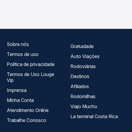
As viações Expresso Guanabara operam o trecho de
compara os preços de todas as viações em tempo real e
Porteiras, CE para Juazeiro do Norte, CE, com horários
garante a melhor oferta para o seu roteiro.
variados ao longo do dia. Na Quero Passagem você
compara todas as opções — empresas, horários, tipos de
serviço e preços — em um só lugar e escolhe a que
melhor se encaixa na sua viagem.
Sobre nós
Gratuidade
Termos de uso
Auto Viações
Política de privacidade
Rodoviárias
Termos de Uso Louge
Destinos
Vip
Afiliados
Imprensa
Rodomilhas
Minha Conta
Viajo Mucho
Atendimento Online
La terminal Costa Rica
Trabalhe Conosco