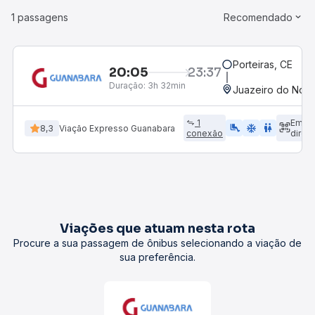
1 passagens
Recomendado
Porteiras, CE
20:05
23:37
Duração:
3h 32min
Juazeiro do Nort
1
Emba
airline_seat_legroom_extra
ac_unit
wc
8,3
Viação Expresso Guanabara
conexão
direto
Viações que atuam nesta rota
Procure a sua passagem de ônibus selecionando a viação de
sua preferência.