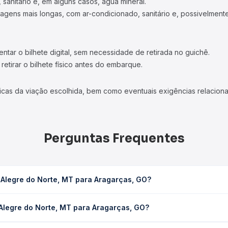
 sanitário e, em alguns casos, água mineral.
viagens mais longas, com ar-condicionado, sanitário e, possivelmente
tar o bilhete digital, sem necessidade de retirada no guichê.
etirar o bilhete físico antes do embarque.
icas da viação escolhida, bem como eventuais exigências relaciona
Perguntas Frequentes
 Alegre do Norte, MT para Aragarças, GO?
ara Aragarças, GO leva em média 13h 26min, podendo variar confor
 Alegre do Norte, MT para Aragarças, GO?
 Quero Passagem você consulta os horários disponíveis e vê a dur
 Norte, MT para Aragarças, GO custa em média R$ 229,14 e varia c