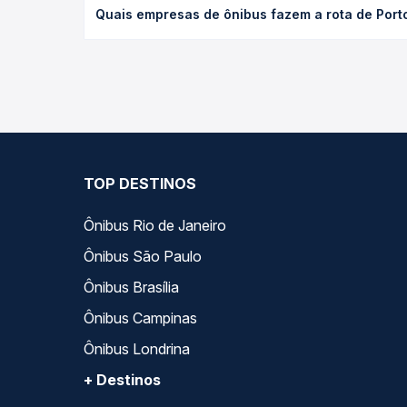
Quais empresas de ônibus fazem a rota de Port
poltrona e a antecedência da compra. Na Quero Pa
As viações Xavante, Real Maia Goiânia operam o tr
você compara todas as opções — empresas, horário
TOP DESTINOS
Ônibus Rio de Janeiro
Ônibus São Paulo
Ônibus Brasília
Ônibus Campinas
Ônibus Londrina
+ Destinos