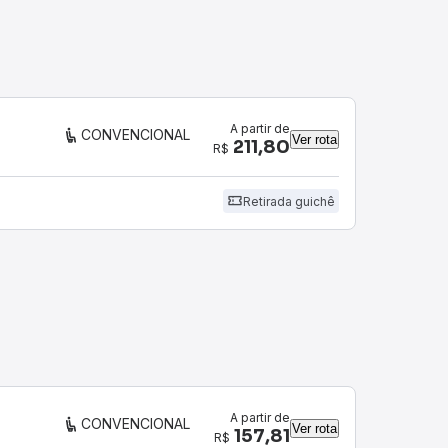
A partir de
CONVENCIONAL
Ver rota
211,80
R$
Retirada guichê
A partir de
CONVENCIONAL
Ver rota
157,81
R$