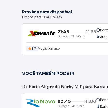
Próxima data disponível
Preços para 09/08/2026
Port
21:45
11:35
Duração:
13h 50min
Arag
8,7
Viação Xavante
VOCÊ TAMBÉM PODE IR
De Porto Alegre do Norte, MT para Barra 
Port
20:45
11:00
Duração:
14h 15min
Barr