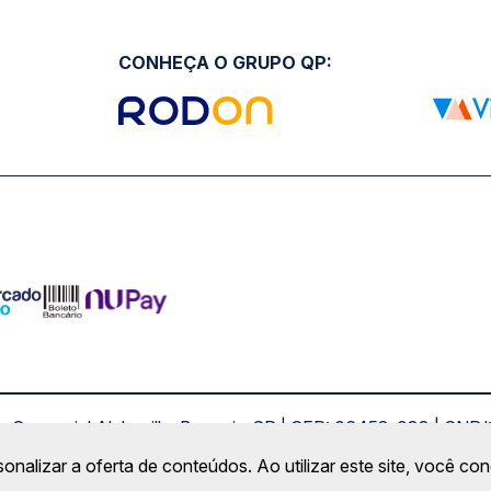
CONHEÇA O GRUPO QP:
ro Comercial Alphaville, Barueri - SP | CEP: 06453-038 | C
Copyright 2026 © QueroPassagem.com.br
sonalizar a oferta de conteúdos. Ao utilizar este site, você c