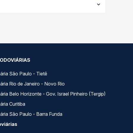
e garante a melhor oferta para o seu roteiro.
ios variados ao longo do dia. Na Quero Passagem
lhor se encaixa na sua viagem.
ODOVIÁRIAS
ária São Paulo - Tietê
ária Rio de Janeiro - Novo Rio
ria Belo Horizonte - Gov. Israel Pinheiro (Tergip)
ria Curitiba
ária São Paulo - Barra Funda
viárias