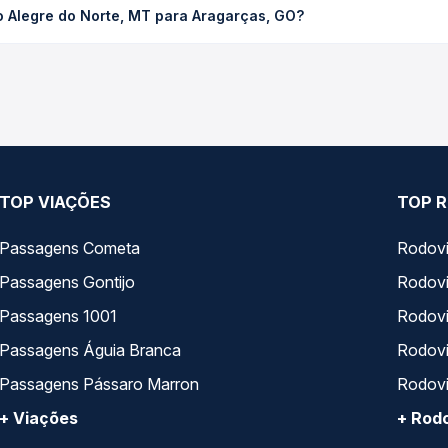
o Alegre do Norte, MT para Aragarças, GO?
ssagem você compara os preços de todas as viações em tempo real 
echo de Porto Alegre do Norte, MT para Aragarças, GO, com horár
s, tipos de serviço e preços — em um só lugar e escolhe a que me
TOP VIAÇÕES
TOP R
Passagens Cometa
Rodovi
Passagens Gontijo
Rodovi
Passagens 1001
Rodoviá
Passagens Águia Branca
Rodoviá
Passagens Pássaro Marron
Rodovi
+ Viações
+ Rodo