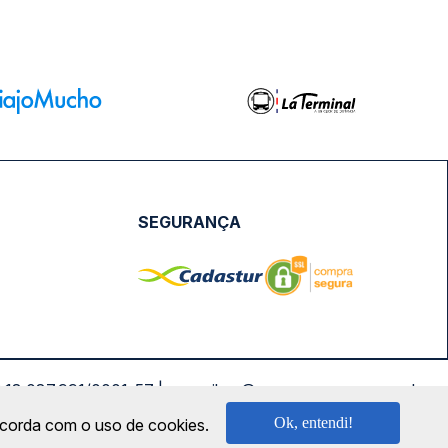
SEGURANÇA
NPJ: 18.087.991/0001-57 | saconibus@queropassagem.com.br
Ok, entendi!
oncorda com o uso de cookies.