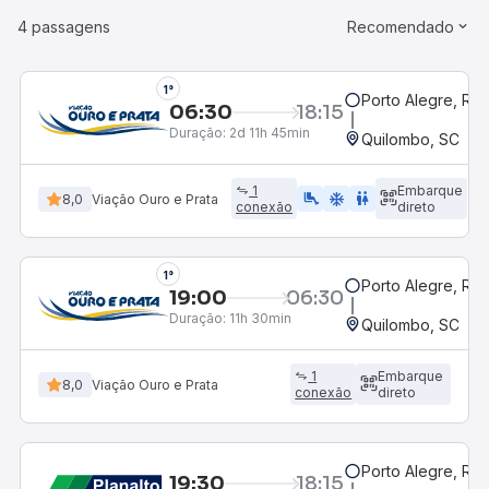
4 passagens
Recomendado
1°
Porto Alegre, RS
06:30
18:15
Duração:
2d 11h 45min
Quilombo, SC
1
Embarque
airline_seat_legroom_extra
ac_unit
WC
8,0
Viação Ouro e Prata
conexão
direto
1°
Porto Alegre, RS
19:00
06:30
Duração:
11h 30min
Quilombo, SC
1
Embarque
8,0
Viação Ouro e Prata
conexão
direto
Porto Alegre, RS
19:30
18:15