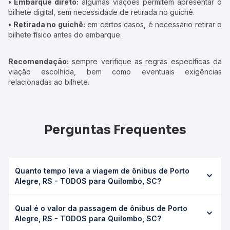
• Embarque direto:
algumas viações permitem apresentar o
bilhete digital, sem necessidade de retirada no guichê.
• Retirada no guichê:
em certos casos, é necessário retirar o
bilhete físico antes do embarque.
Recomendação:
sempre verifique as regras específicas da
viação escolhida, bem como eventuais exigências
relacionadas ao bilhete.
Perguntas Frequentes
Quanto tempo leva a viagem de ônibus de Porto
Alegre, RS - TODOS para Quilombo, SC?
A viagem de ônibus de Porto Alegre, RS - TODOS para
Qual é o valor da passagem de ônibus de Porto
Quilombo, SC leva em média 0 horas, podendo variar
Alegre, RS - TODOS para Quilombo, SC?
conforme a viação, o tipo de serviço (convencional,