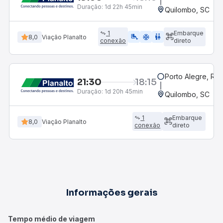
Duração:
1d 22h 45min
Quilombo, SC
1
Embarque
airline_seat_legroom_extra
ac_unit
WC
8,0
Viação Planalto
conexão
direto
Porto Alegre, RS
21:30
18:15
Duração:
1d 20h 45min
Quilombo, SC
1
Embarque
8,0
Viação Planalto
conexão
direto
Informações gerais
Tempo médio de viagem