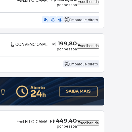
LEITO CAMA
Escolher ida
por pessoa
airline_seat_legroom_extra
ac_unit
wc
Embarque direto
199,80
R$
CONVENCIONAL
Escolher ida
por pessoa
Embarque direto
449,40
R$
LEITO CAMA
Escolher ida
por pessoa