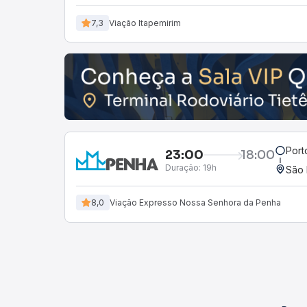
7,3
Viação Itapemirim
Port
23:00
18:00
Duração:
19h
São 
8,0
Viação Expresso Nossa Senhora da Penha