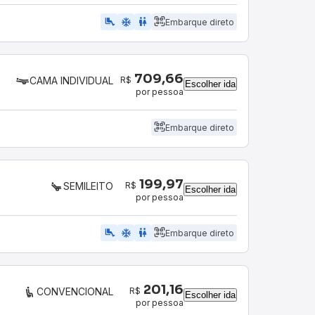
airline_seat_legroom_extra
ac_unit
wc
Embarque direto
709,66
R$
CAMA INDIVIDUAL
Escolher ida
por pessoa
Embarque direto
199,97
R$
SEMILEITO
Escolher ida
por pessoa
airline_seat_legroom_extra
ac_unit
WC
Embarque direto
201,16
R$
CONVENCIONAL
Escolher ida
por pessoa