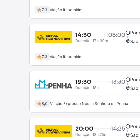
7,3
Viação Itapemirim
Port
14:30
08:00
Duração:
17h 30m
São 
7,3
Viação Itapemirim
Port
19:30
13:30
Duração:
18h
São 
8,0
Viação Expresso Nossa Senhora da Penha
Port
20:00
14:25
Duração:
18h 25m
São 