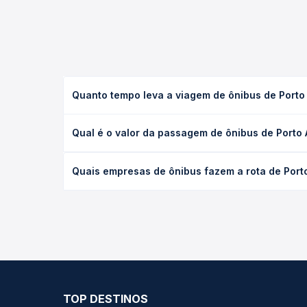
Quanto tempo leva a viagem de ônibus de Porto
A viagem de ônibus de Porto Alegre, RS - TODOS p
Qual é o valor da passagem de ônibus de Porto
(convencional, executivo ou leito) e as condições
desejada.
O preço da passagem de ônibus de Porto Alegre, R
Quais empresas de ônibus fazem a rota de Port
tipo de poltrona e a antecedência da compra. Na 
roteiro.
As viações Itapemirim, Expresso Adamantina, Expr
São Paulo, SP - TODOS, com horários variados ao 
em um só lugar e escolhe a que melhor se encaixa 
TOP DESTINOS