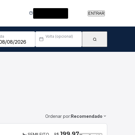
Central de Ajuda
ENTRAR
Ida
Volta (opcional)
Ordenar por:
Recomendado
199,97
R$
SEMILEITO