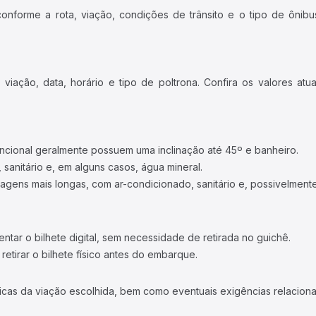
forme a rota, viação, condições de trânsito e o tipo de ônibus
iação, data, horário e tipo de poltrona. Confira os valores at
ncional geralmente possuem uma inclinação até 45º e banheiro.
 sanitário e, em alguns casos, água mineral.
viagens mais longas, com ar-condicionado, sanitário e, possivelmente
tar o bilhete digital, sem necessidade de retirada no guichê.
etirar o bilhete físico antes do embarque.
icas da viação escolhida, bem como eventuais exigências relaciona