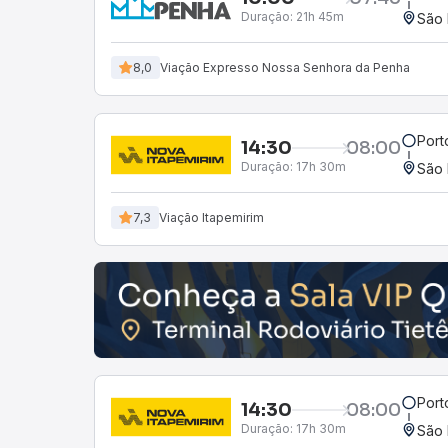
Duração:
21h 45m
São 
8,0
Viação Expresso Nossa Senhora da Penha
Port
14:30
08:00
Duração:
17h 30m
São 
7,3
Viação Itapemirim
Port
14:30
08:00
Duração:
17h 30m
São 