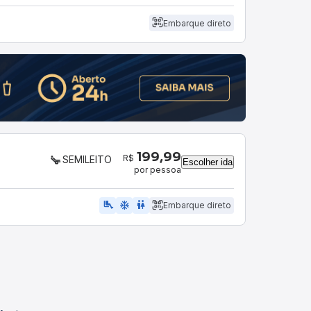
Embarque direto
199,99
R$
SEMILEITO
Escolher ida
por pessoa
airline_seat_legroom_extra
ac_unit
WC
Embarque direto