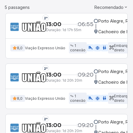
5 passagens
Recomendado
2°
Porto Alegre, RS
13:00
06:55
Duração:
1d 17h 55m
Cachoeiro de Itap
1
Embarque
airline_seat_legroom_extra
ac_unit
WC
8,0
Viação Expresso União
conexão
direto
2°
Porto Alegre, RS
13:00
09:20
Duração:
1d 20h 20m
Cachoeiro de Itap
1
Embarque
airline_seat_legroom_extra
ac_unit
WC
8,0
Viação Expresso União
conexão
direto
2°
Porto Alegre, RS
13:00
09:20
Duração:
1d 20h 20m
Cachoeiro de Itap