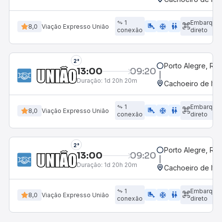
1
Embarque
airline_seat_legroom_extra
ac_unit
WC
8,0
Viação Expresso União
conexão
direto
2°
Porto Alegre, RS
13:00
09:20
Duração:
1d 20h 20m
Cachoeiro de Itap
1
Embarque
airline_seat_legroom_extra
ac_unit
WC
8,0
Viação Expresso União
conexão
direto
2°
Porto Alegre, RS
13:00
09:20
Duração:
1d 20h 20m
Cachoeiro de Itap
1
Embarque
airline_seat_legroom_extra
ac_unit
WC
8,0
Viação Expresso União
conexão
direto