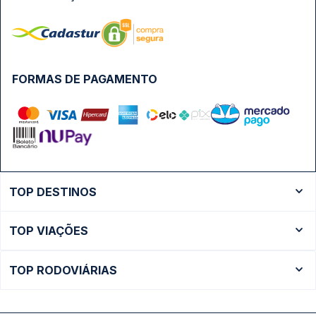
FORMAS DE PAGAMENTO
TOP DESTINOS
Ônibus Rio de Janeiro
TOP VIAÇÕES
Ônibus São Paulo
Passagens Cometa
Ônibus Brasília
TOP RODOVIÁRIAS
Passagens Gontijo
Ônibus Campinas
Rodoviária São Paulo - Tietê
Passagens 1001
Ônibus Londrina