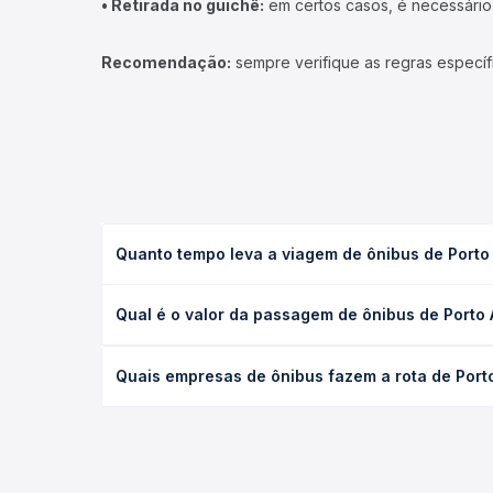
• Retirada no guichê:
em certos casos, é necessário r
Recomendação:
sempre verifique as regras específ
Quanto tempo leva a viagem de ônibus de Porto
A viagem de ônibus de Porto Alegre, RS - Terminal
Qual é o valor da passagem de ônibus de Porto
executivo ou leito) e as condições de tráfego. Na
O preço da passagem de ônibus de Porto Alegre, R
Quais empresas de ônibus fazem a rota de Port
de poltrona e a antecedência da compra. Na Quero
As viações Citral operam o trecho de Porto Alegr
todas as opções — empresas, horários, tipos de se