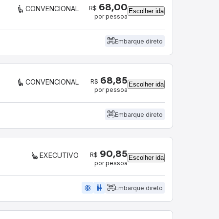
68,00
R$
CONVENCIONAL
Escolher ida
por pessoa
Embarque direto
68,85
R$
CONVENCIONAL
Escolher ida
por pessoa
Embarque direto
90,85
R$
EXECUTIVO
Escolher ida
por pessoa
ac_unit
wc
Embarque direto