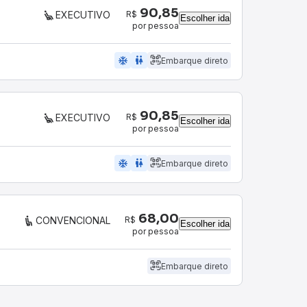
90,85
R$
EXECUTIVO
Escolher ida
por pessoa
ac_unit
wc
Embarque direto
90,85
R$
EXECUTIVO
Escolher ida
por pessoa
ac_unit
wc
Embarque direto
68,00
R$
CONVENCIONAL
Escolher ida
por pessoa
Embarque direto