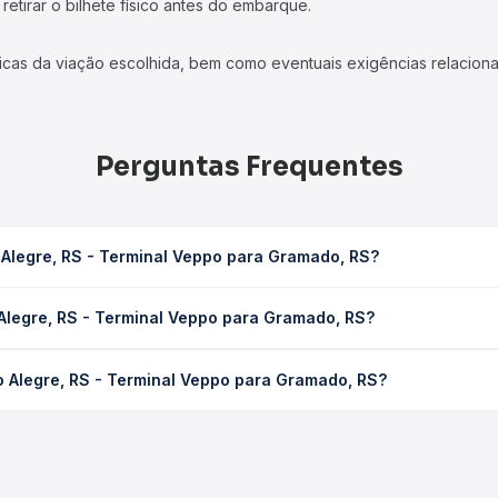
etirar o bilhete físico antes do embarque.
icas da viação escolhida, bem como eventuais exigências relaciona
Perguntas Frequentes
 Alegre, RS - Terminal Veppo para Gramado, RS?
 Veppo para Gramado, RS leva em média 2h 37min, podendo variar c
 Alegre, RS - Terminal Veppo para Gramado, RS?
 Quero Passagem você consulta os horários disponíveis e vê a dur
S - Terminal Veppo para Gramado, RS custa em média R$ 77,08 e va
o Alegre, RS - Terminal Veppo para Gramado, RS?
 Passagem você compara os preços de todas as viações em tempo re
e, RS - Terminal Veppo para Gramado, RS, com horários variados a
rviço e preços — em um só lugar e escolhe a que melhor se encaix