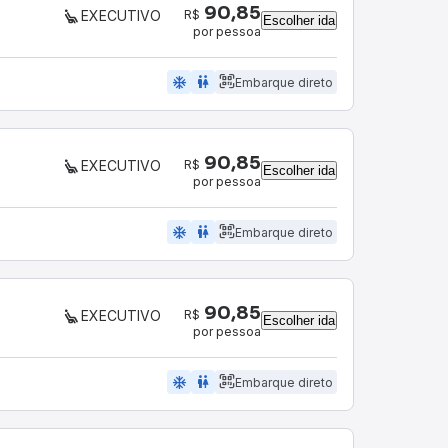
90,85
R$
EXECUTIVO
Escolher ida
por pessoa
ac_unit
wc
Embarque direto
90,85
R$
EXECUTIVO
Escolher ida
por pessoa
ac_unit
wc
Embarque direto
90,85
R$
EXECUTIVO
Escolher ida
por pessoa
ac_unit
wc
Embarque direto