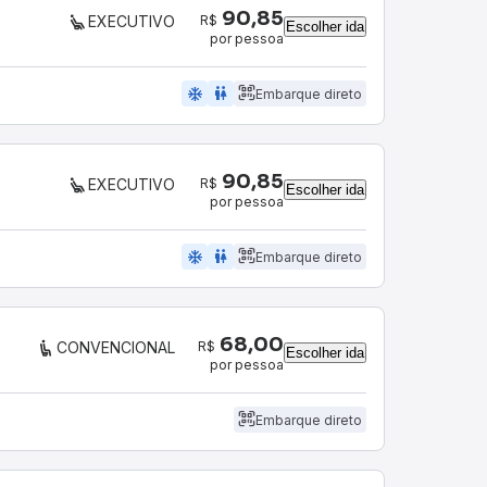
90,85
R$
EXECUTIVO
Escolher ida
por pessoa
ac_unit
wc
Embarque direto
90,85
R$
EXECUTIVO
Escolher ida
por pessoa
ac_unit
wc
Embarque direto
68,00
R$
CONVENCIONAL
Escolher ida
por pessoa
Embarque direto