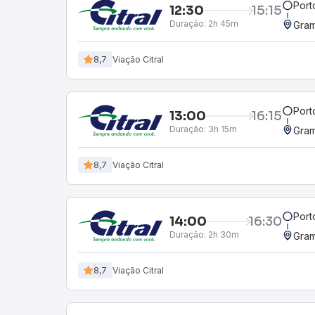
Port
12:30
15:15
Duração:
2h 45m
Gra
8,7
Viação Citral
Port
13:00
16:15
Duração:
3h 15m
Gra
8,7
Viação Citral
Port
14:00
16:30
Duração:
2h 30m
Gra
8,7
Viação Citral