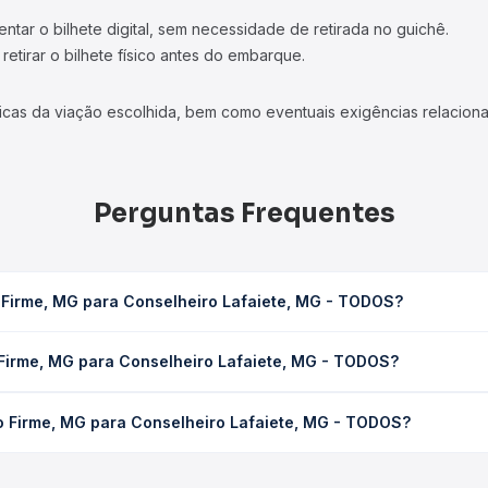
tar o bilhete digital, sem necessidade de retirada no guichê.
etirar o bilhete físico antes do embarque.
icas da viação escolhida, bem como eventuais exigências relaciona
Perguntas Frequentes
 Firme, MG para Conselheiro Lafaiete, MG - TODOS?
heiro Lafaiete, MG - TODOS leva em média 0 horas, podendo variar
 Firme, MG para Conselheiro Lafaiete, MG - TODOS?
 de tráfego. Na Quero Passagem você consulta os horários disponív
 para Conselheiro Lafaiete, MG - TODOS custa em média não identi
o Firme, MG para Conselheiro Lafaiete, MG - TODOS?
compra. Na Quero Passagem você compara os preços de todas as vi
orto Firme, MG para Conselheiro Lafaiete, MG - TODOS, com horár
s, tipos de serviço e preços — em um só lugar e escolhe a que me