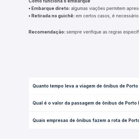
Como funciona o embarque
• Embarque direto:
algumas viações permitem apresen
• Retirada no guichê:
em certos casos, é necessário r
Recomendação:
sempre verifique as regras específ
Quanto tempo leva a viagem de ônibus de Porto
A viagem de ônibus de Porto Firme, MG para Consel
Qual é o valor da passagem de ônibus de Porto
(convencional, executivo ou leito) e as condições
desejada.
O preço da passagem de ônibus de Porto Firme, MG
Quais empresas de ônibus fazem a rota de Port
empresa, o tipo de poltrona e a antecedência da 
para o seu roteiro.
As viações não identificadas operam o trecho de P
você compara todas as opções — empresas, horário