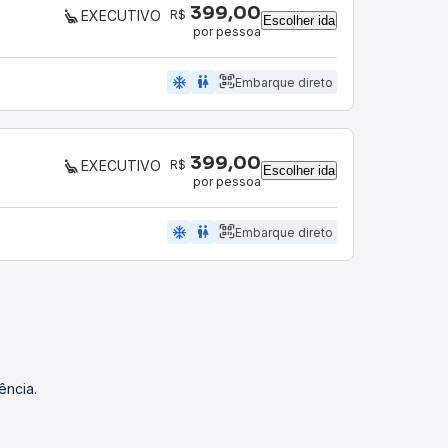
399,00
R$
EXECUTIVO
Escolher ida
por pessoa
ac_unit
wc
Embarque direto
399,00
R$
EXECUTIVO
Escolher ida
por pessoa
ac_unit
wc
Embarque direto
ência.