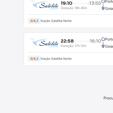
Port
19:10
13:55
Duração:
18h 45m
Goia
8,3
Viação Satélite Norte
Port
22:58
16:10
Duração:
17h 12m
Goia
8,3
Viação Satélite Norte
Procu