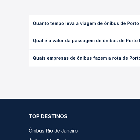
Quanto tempo leva a viagem de ônibus de Porto
A viagem de ônibus de Porto Franco, MA para Goian
Qual é o valor da passagem de ônibus de Porto
leito) e as condições de tráfego. Na Quero Passag
O preço da passagem de ônibus de Porto Franco, M
Quais empresas de ônibus fazem a rota de Port
a antecedência da compra. Na Quero Passagem você
As viações Satélite Norte operam o trecho de Port
opções — empresas, horários, tipos de serviço e p
TOP DESTINOS
Ônibus Rio de Janeiro