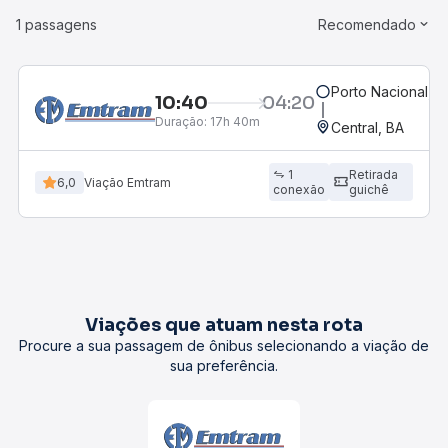
1 passagens
Recomendado
Porto Nacional, 
10:40
04:20
Duração:
17h 40m
Central, BA
1
Retirada
6,0
Viação Emtram
conexão
guichê
Viações que atuam nesta rota
Procure a sua passagem de ônibus selecionando a viação de
sua preferência.