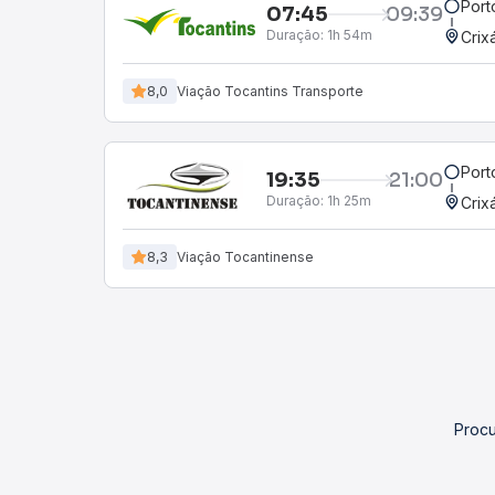
Port
07:45
09:39
Duração:
1h 54m
Crix
8,0
Viação Tocantins Transporte
Port
19:35
21:00
Duração:
1h 25m
Crix
8,3
Viação Tocantinense
Procu