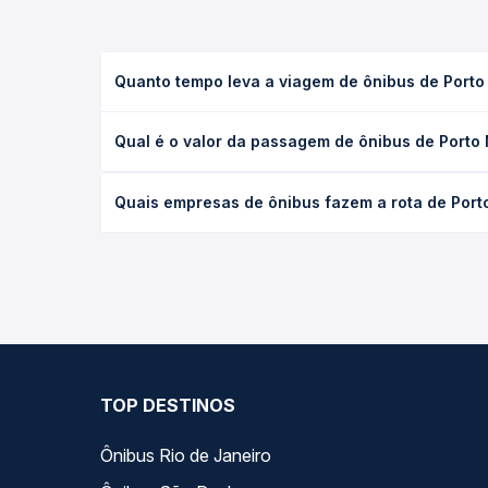
Quanto tempo leva a viagem de ônibus de Porto
A viagem de ônibus de Porto Nacional, TO para Cri
Qual é o valor da passagem de ônibus de Porto 
executivo ou leito) e as condições de tráfego. Na
O preço da passagem de ônibus de Porto Nacional, 
Quais empresas de ônibus fazem a rota de Port
poltrona e a antecedência da compra. Na Quero Pa
As viações Tocantinense, Tocantins Transporte ope
Passagem você compara todas as opções — empresas
TOP DESTINOS
Ônibus Rio de Janeiro