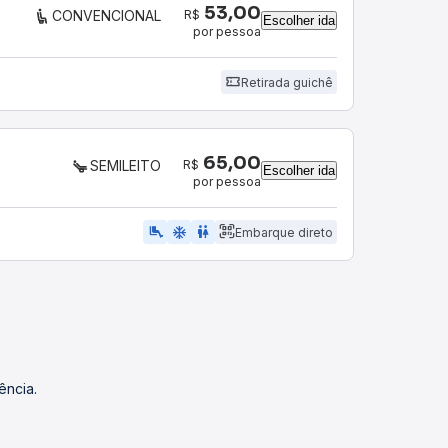
53,00
R$
CONVENCIONAL
Escolher ida
por pessoa
Retirada guichê
65,00
R$
SEMILEITO
Escolher ida
por pessoa
airline_seat_legroom_extra
ac_unit
WC
Embarque direto
ência.