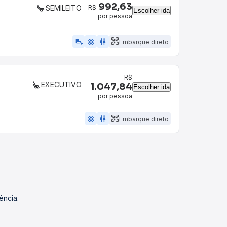
992,63
R$
SEMILEITO
Escolher ida
por pessoa
airline_seat_legroom_extra
ac_unit
WC
Embarque direto
R$
EXECUTIVO
1.047,84
Escolher ida
por pessoa
ac_unit
wc
Embarque direto
ência.