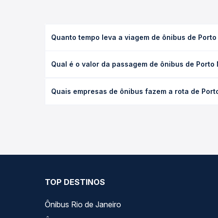
Quanto tempo leva a viagem de ônibus de Porto 
A viagem de ônibus de Porto Nacional, TO para Cru
Qual é o valor da passagem de ônibus de Porto 
leito) e as condições de tráfego. Na Quero Passag
O preço da passagem de ônibus de Porto Nacional, 
Quais empresas de ônibus fazem a rota de Porto
a antecedência da compra. Na Quero Passagem você
As viações Planalto operam o trecho de Porto Naci
opções — empresas, horários, tipos de serviço e p
TOP DESTINOS
Ônibus Rio de Janeiro