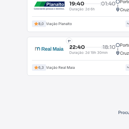
Port
19:40
01:40
Duração:
2d 6h
Cruz
8,0
Viação Planalto
1°
Port
22:40
18:10
Duração:
2d 19h 30min
Cruz
6,3
Viação Real Maia
Procu