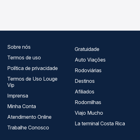
As viações Águia Branca operam o trecho de Porto
compara os preços de todas as viações em tempo real e
Seguro, BA para Mascote, BA, com horários variados ao
garante a melhor oferta para o seu roteiro.
longo do dia. Na Quero Passagem você compara todas as
opções — empresas, horários, tipos de serviço e preços
— em um só lugar e escolhe a que melhor se encaixa na
sua viagem.
Sobre nós
Gratuidade
Termos de uso
Auto Viações
Política de privacidade
Rodoviárias
Termos de Uso Louge
Destinos
Vip
Afiliados
Imprensa
Rodomilhas
Minha Conta
Viajo Mucho
Atendimento Online
La terminal Costa Rica
Trabalhe Conosco