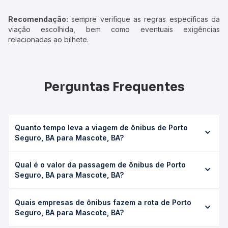
Recomendação:
sempre verifique as regras específicas da
viação escolhida, bem como eventuais exigências
relacionadas ao bilhete.
Perguntas Frequentes
Quanto tempo leva a viagem de ônibus de Porto
Seguro, BA para Mascote, BA?
A viagem de ônibus de Porto Seguro, BA para Mascote,
Qual é o valor da passagem de ônibus de Porto
BA leva em média 3h 21min, podendo variar conforme a
Seguro, BA para Mascote, BA?
viação, o tipo de serviço (convencional, executivo ou
leito) e as condições de tráfego. Na Quero Passagem
O preço da passagem de ônibus de Porto Seguro, BA
você consulta os horários disponíveis e vê a duração
Quais empresas de ônibus fazem a rota de Porto
para Mascote, BA custa em média R$ 75,07 e varia
exata de cada opção na data desejada.
Seguro, BA para Mascote, BA?
conforme a data da viagem, a empresa, o tipo de poltrona
e a antecedência da compra. Na Quero Passagem você