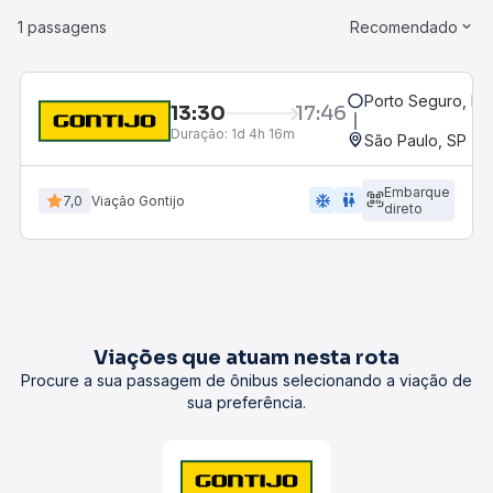
1 passagens
Recomendado
Porto Seguro, BA
13:30
17:46
Duração:
1d 4h 16m
São Paulo, SP - R
Embarque
ac_unit
wc
7,0
Viação Gontijo
direto
Viações que atuam nesta rota
Procure a sua passagem de ônibus selecionando a viação de
sua preferência.