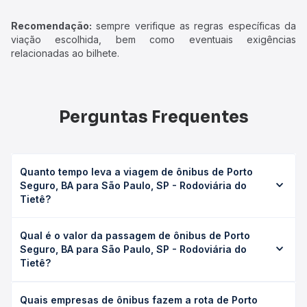
Recomendação:
sempre verifique as regras específicas da
viação escolhida, bem como eventuais exigências
relacionadas ao bilhete.
Perguntas Frequentes
Quanto tempo leva a viagem de ônibus de Porto
Seguro, BA para São Paulo, SP - Rodoviária do
Tietê?
A viagem de ônibus de Porto Seguro, BA para São Paulo,
Qual é o valor da passagem de ônibus de Porto
SP - Rodoviária do Tietê leva em média 28h 20min,
Seguro, BA para São Paulo, SP - Rodoviária do
podendo variar conforme a viação, o tipo de serviço
Tietê?
(convencional, executivo ou leito) e as condições de
tráfego. Na Quero Passagem você consulta os horários
O preço da passagem de ônibus de Porto Seguro, BA
disponíveis e vê a duração exata de cada opção na data
Quais empresas de ônibus fazem a rota de Porto
para São Paulo, SP - Rodoviária do Tietê custa em média
desejada.