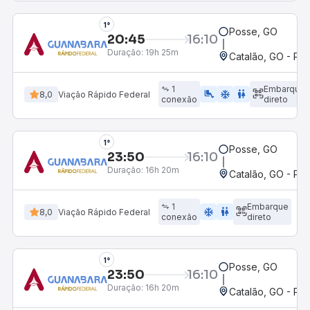
1°
Posse, GO
20:45
16:10
Duração:
19h 25m
Catalão, GO - Po
1
Embarque
airline_seat_legroom_extra
ac_unit
wc
8,0
Viação Rápido Federal
conexão
direto
1°
Posse, GO
23:50
16:10
Duração:
16h 20m
Catalão, GO - Po
1
Embarque
ac_unit
wc
8,0
Viação Rápido Federal
conexão
direto
1°
Posse, GO
23:50
16:10
Duração:
16h 20m
Catalão, GO - Po