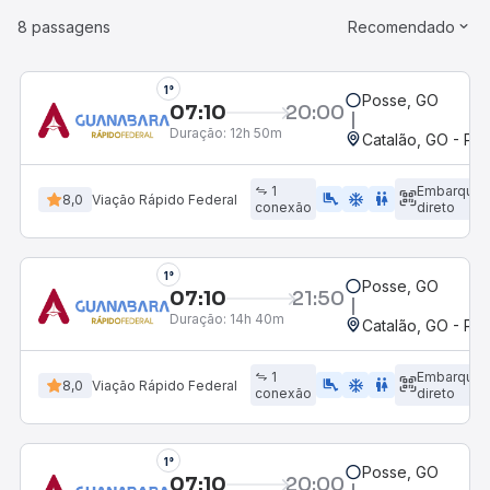
8 passagens
Recomendado
1°
Posse, GO
07:10
20:00
Duração:
12h 50m
Catalão, GO - Po
1
Embarque
airline_seat_legroom_extra
ac_unit
WC
8,0
Viação Rápido Federal
conexão
direto
1°
Posse, GO
07:10
21:50
Duração:
14h 40m
Catalão, GO - Po
1
Embarque
airline_seat_legroom_extra
ac_unit
WC
8,0
Viação Rápido Federal
conexão
direto
1°
Posse, GO
07:10
20:00