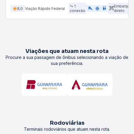
1
Embarque
airline_seat_legroom_extra
ac_unit
wc
8,0
Viação Rápido Federal
conexão
direto
Viações que atuam nesta rota
Procure a sua passagem de ônibus selecionando a viação de
sua preferência.
Rodoviárias
Terminais rodoviários que atuam nesta rota.