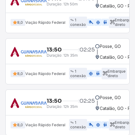
Duração:
12h 50m
Catalão, GO - Po
1
Embarque
airline_seat_legroom_extra
ac_unit
wc
8,0
Viação Rápido Federal
conexão
direto
Posse, GO
13:50
02:25
Duração:
12h 35m
Catalão, GO - Po
1
Embarque
ac_unit
wc
8,0
Viação Rápido Federal
conexão
direto
Posse, GO
13:50
02:25
Duração:
12h 35m
Catalão, GO - Po
1
Embarque
airline_seat_legroom_extra
ac_unit
wc
8,0
Viação Rápido Federal
conexão
direto