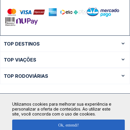
TOP DESTINOS
Ônibus Rio de Janeiro
TOP VIAÇÕES
Ônibus São Paulo
Passagens Cometa
Ônibus Brasília
TOP RODOVIÁRIAS
Passagens Gontijo
Ônibus Campinas
Rodoviária São Paulo - Tietê
Passagens 1001
Ônibus Londrina
Rodoviária Rio de Janeiro - Novo Rio
Passagens Águia Branca
+ Destinos
Utilizamos cookies para melhorar sua experiência e
Rodoviária Belo Horizonte - Gov. Israel Pinheiro (Tergip)
Calçada das Margaridas, 163 - Sala 02 - Condomínio Centro
Passagens Pássaro Marron
personalizar a oferta de conteúdos. Ao utilizar este
Comercial Alphaville, Barueri - SP | CEP: 06453-038
site, você concorda com o uso de cookies.
Rodoviária Curitiba
+ Viações
CNPJ: 18.087.991/0001-57 | saconibus@queropassagem.com.br
Rodoviária São Paulo - Barra Funda
Ok, entendi!
Copyright 2026 © QueroPassagem.com.br