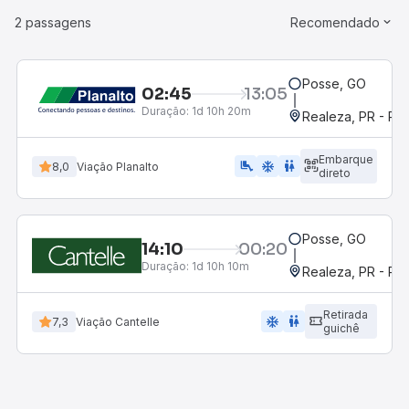
2 passagens
Recomendado
Posse, GO
02:45
13:05
Duração:
1d 10h 20m
Realeza, PR - Rod
Embarque
airline_seat_legroom_extra
ac_unit
WC
8,0
Viação Planalto
direto
Posse, GO
14:10
00:20
Duração:
1d 10h 10m
Realeza, PR - Rod
Retirada
ac_unit
wc
7,3
Viação Cantelle
guichê